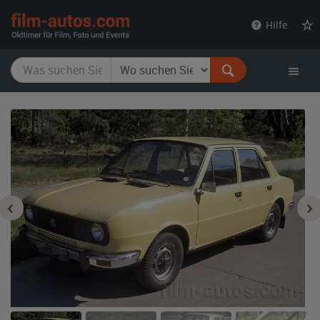
film-
Hilfe
autos.com