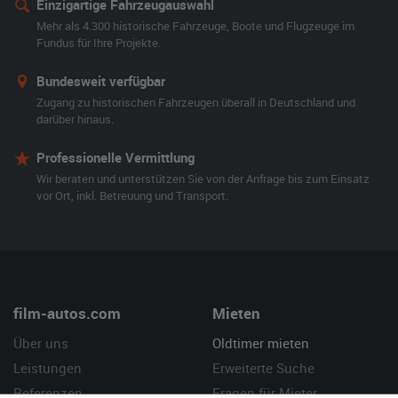
Einzigartige Fahrzeugauswahl
Mehr als 4.300 historische Fahrzeuge, Boote und Flugzeuge im
Fundus für Ihre Projekte.
Bundesweit verfügbar
Zugang zu historischen Fahrzeugen überall in Deutschland und
darüber hinaus.
Professionelle Vermittlung
Wir beraten und unterstützen Sie von der Anfrage bis zum Einsatz
vor Ort, inkl. Betreuung und Transport.
film-autos.com
Mieten
Über uns
Oldtimer mieten
Leistungen
Erweiterte Suche
Referenzen
Fragen für Mieter