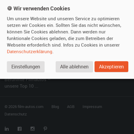
Kundenmeinungen
Service
🍪 Wir verwenden Cookies
Um unsere Website und unseren Service zu optimieren
Vermieten
Hilfe
setzen wir Cookies ein. Sollten Sie das nicht wünschen,
können Sie Cookies ablehnen. Dann werden nur
Oldtimer anmelden
Häufige Fragen (FAQ)
funktionale Cookies geladen, die zum Betreiben der
Fotos senden
So funktioniert's
Webseite erforderlich sind. Infos zu Cookies in unserer
Fragen für Vermieter
Kontakt
Datenschutzerklärung
.
Inserat verwalten
Einstellungen
Alle ablehnen
Akzeptieren
SPECIAL
Berühmte Filmautos –
unsere Top 10 ...
© 2026 film-autos.com
Blog
AGB
Impressum
Datenschutz