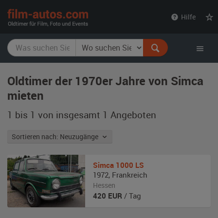
film-
Hilfe
autos.com
Oldtimer der 1970er Jahre von Simca
mieten
1 bis 1 von insgesamt 1
Angeboten
Sortieren nach: Neuzugänge
Simca
1000 LS
1972
,
Frankreich
Hessen
420
EUR
/ Tag