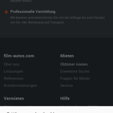
darüber hinaus.
Professionelle Vermittlung
Wir beraten und unterstützen Sie von der Anfrage bis zum Einsatz
vor Ort, inkl. Betreuung und Transport.
film-autos.com
Mieten
Über uns
Oldtimer mieten
Leistungen
Erweiterte Suche
Referenzen
Fragen für Mieter
Kundenmeinungen
Service
Vermieten
Hilfe
Oldtimer anmelden
Häufige Fragen (FAQ)