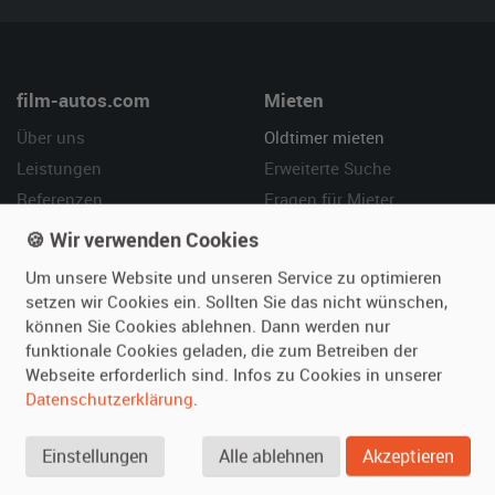
film-autos.com
Mieten
Über uns
Oldtimer mieten
Leistungen
Erweiterte Suche
Referenzen
Fragen für Mieter
Kundenmeinungen
Service
🍪 Wir verwenden Cookies
Um unsere Website und unseren Service zu optimieren
Vermieten
Hilfe
setzen wir Cookies ein. Sollten Sie das nicht wünschen,
Oldtimer anmelden
Häufige Fragen (FAQ)
können Sie Cookies ablehnen. Dann werden nur
funktionale Cookies geladen, die zum Betreiben der
Fotos senden
So funktioniert's
Webseite erforderlich sind. Infos zu Cookies in unserer
Fragen für Vermieter
Kontakt
Datenschutzerklärung
.
Inserat verwalten
Einstellungen
Alle ablehnen
Akzeptieren
SPECIAL