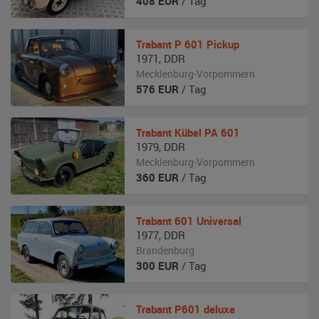
408
EUR
/ Tag
Trabant
P 601 Pickup
1971
,
DDR
Mecklenburg-Vorpommern
576
EUR
/ Tag
Trabant
Kübel PA 601
1979
,
DDR
Mecklenburg-Vorpommern
360
EUR
/ Tag
Trabant
601 Universal
1977
,
DDR
Brandenburg
300
EUR
/ Tag
Trabant
P601 deluxe