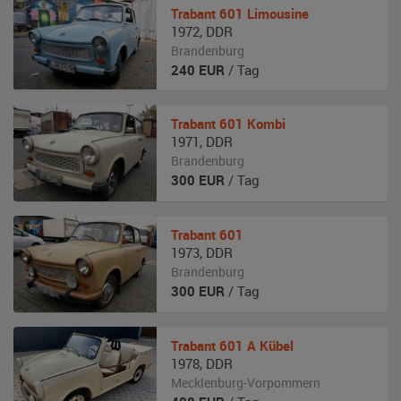
Trabant
601 Limousine
1972
,
DDR
Brandenburg
240
EUR
/ Tag
Trabant
601 Kombi
1971
,
DDR
Brandenburg
300
EUR
/ Tag
Trabant
601
1973
,
DDR
Brandenburg
300
EUR
/ Tag
Trabant
601 A Kübel
1978
,
DDR
Mecklenburg-Vorpommern