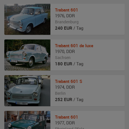
Trabant
601
1976
,
DDR
Brandenburg
240
EUR
/ Tag
Trabant
601 de luxe
1970
,
DDR
Sachsen
180
EUR
/ Tag
Trabant
601 S
1974
,
DDR
Berlin
252
EUR
/ Tag
Trabant
601
1977
,
DDR
Rheinland-Pfalz