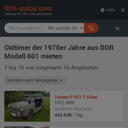
film-
Hilfe
autos.com
Oldtimer der 1970er Jahre aus DDR
Modell 601 mieten
1 bis 16 von insgesamt 16
Angeboten
Sortieren nach: Neuzugänge
Trabant
P 601 F Kübel
1972
,
DDR
Nordrhein-Westfalen
420
EUR
/ Tag