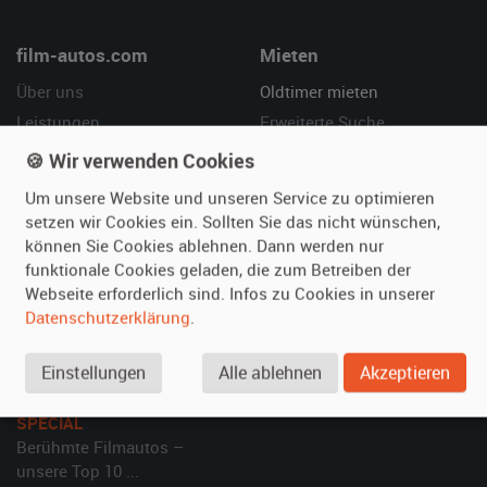
film-autos.com
Mieten
Über uns
Oldtimer mieten
Leistungen
Erweiterte Suche
Referenzen
Fragen für Mieter
🍪 Wir verwenden Cookies
Kundenmeinungen
Service
Um unsere Website und unseren Service zu optimieren
setzen wir Cookies ein. Sollten Sie das nicht wünschen,
Vermieten
Hilfe
können Sie Cookies ablehnen. Dann werden nur
funktionale Cookies geladen, die zum Betreiben der
Oldtimer anmelden
Häufige Fragen (FAQ)
Webseite erforderlich sind. Infos zu Cookies in unserer
Fotos senden
So funktioniert's
Datenschutzerklärung
.
Fragen für Vermieter
Kontakt
Inserat verwalten
Einstellungen
Alle ablehnen
Akzeptieren
SPECIAL
Berühmte Filmautos –
unsere Top 10 ...