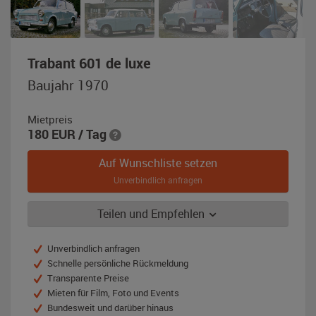
,
Trabant 601 de luxe
Baujahr
Baujahr 1970
1970,
pastellblau,
Mietpreis
Dach
180
EUR
/ Tag
polarweiß
Auf Wunschliste setzen
Unverbindlich anfragen
Teilen und Empfehlen
Unverbindlich anfragen
Schnelle persönliche Rückmeldung
Transparente Preise
Mieten für Film, Foto und Events
Bundesweit und darüber hinaus