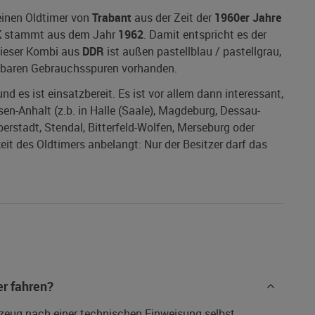
einen Oldtimer von
Trabant
aus der Zeit der
1960er Jahre
K
stammt aus dem Jahr
1962
. Damit entspricht es der
Dieser Kombi aus
DDR
ist außen pastellblau / pastellgrau,
chtbaren Gebrauchsspuren vorhanden.
nd es ist einsatzbereit. Es ist vor allem dann interessant,
en-Anhalt (z.b. in Halle (Saale), Magdeburg, Dessau-
erstadt, Stendal, Bitterfeld-Wolfen, Merseburg oder
it des Oldtimers anbelangt: Nur der Besitzer darf das
r fahren?
rzeug nach einer technischen Einweisung selbst