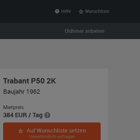
Hilfe
Wunschliste
Oldtimer anbieten
,
Trabant P50 2K
Baujahr
Baujahr 1962
1962,
pastellblau
Mietpreis
384
EUR
/ Tag
/
pastellgrau
Auf Wunschliste setzen
Unverbindlich anfragen