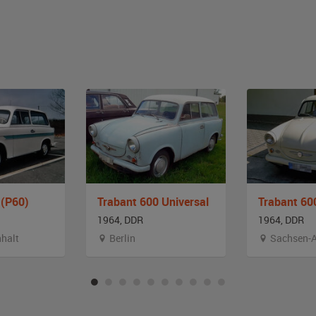
 (P60)
Trabant 600 Universal
Trabant 60
1964, DDR
1964, DDR
halt
Berlin
Sachsen-A