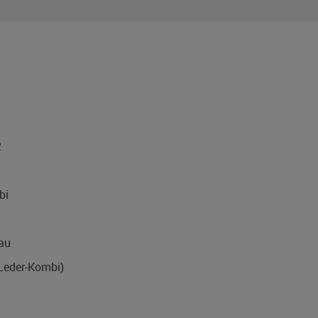
2
bi
rau
-Leder-Kombi)