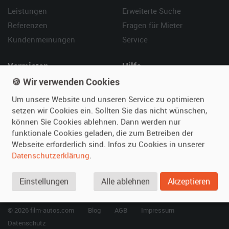
Leistungen
Erweiterte Suche
Referenzen
Fragen für Mieter
Kundenmeinungen
Service
Vermieten
Hilfe
🍪 Wir verwenden Cookies
Oldtimer anmelden
Häufige Fragen (FAQ)
Fotos senden
So funktioniert's
Um unsere Website und unseren Service zu optimieren
setzen wir Cookies ein. Sollten Sie das nicht wünschen,
Fragen für Vermieter
Kontakt
können Sie Cookies ablehnen. Dann werden nur
Inserat verwalten
funktionale Cookies geladen, die zum Betreiben der
Webseite erforderlich sind. Infos zu Cookies in unserer
SPECIAL
Datenschutzerklärung
.
Berühmte Filmautos –
unsere Top 10 ...
Einstellungen
Alle ablehnen
Akzeptieren
© 2026 film-autos.com
Blog
AGB
Impressum
Datenschutz