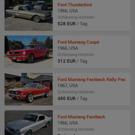
Ford
Thunderbird
1966
,
USA
Schleswig-Holstein
528
EUR
/ Tag
Ford
Mustang Coupé
1966
,
USA
Schleswig-Holstein
312
EUR
/ Tag
Ford
Mustang Fastback Rally Pac
1967
,
USA
Schleswig-Holstein
480
EUR
/ Tag
Ford
Mustang Fastback
1966
,
USA
Schleswig-Holstein