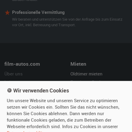
Professionelle Vermittlung
Wir beraten und unterstützen Sie von der Anfrage bis zum Einsatz
vor Ort, inkl. Betreuung und Transport.
film-autos.com
Mieten
Über uns
Oldtimer mieten
Leistungen
Erweiterte Suche
🍪 Wir verwenden Cookies
Referenzen
Fragen für Mieter
Kundenmeinungen
Service
Um unsere Website und unseren Service zu optimieren
setzen wir Cookies ein. Sollten Sie das nicht wünschen,
Vermieten
Hilfe
können Sie Cookies ablehnen. Dann werden nur
funktionale Cookies geladen, die zum Betreiben der
Oldtimer anmelden
Häufige Fragen (FAQ)
Webseite erforderlich sind. Infos zu Cookies in unserer
Fotos senden
So funktioniert's