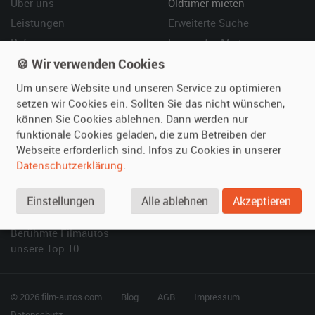
Über uns
Oldtimer mieten
Leistungen
Erweiterte Suche
Referenzen
Fragen für Mieter
Kundenmeinungen
Service
🍪 Wir verwenden Cookies
Um unsere Website und unseren Service zu optimieren
Vermieten
Hilfe
setzen wir Cookies ein. Sollten Sie das nicht wünschen,
können Sie Cookies ablehnen. Dann werden nur
Oldtimer anmelden
Häufige Fragen (FAQ)
funktionale Cookies geladen, die zum Betreiben der
Fotos senden
So funktioniert's
Webseite erforderlich sind. Infos zu Cookies in unserer
Fragen für Vermieter
Kontakt
Datenschutzerklärung
.
Inserat verwalten
Einstellungen
Alle ablehnen
Akzeptieren
SPECIAL
Berühmte Filmautos –
unsere Top 10 ...
© 2026 film-autos.com
Blog
AGB
Impressum
Datenschutz