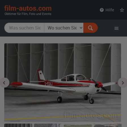
film-
Hilfe
autos.com