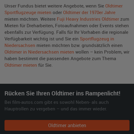
Unser Fundus bietet weitere Angebote, wenn Sie
Oldtimer
Sportflugzeuge mieten
oder
Oldtimer der 1970er Jahre
mieten möchten. Weitere
Fuji Heavy Industries Oldtimer
zum
Mieten für Dreharbeiten, Fotoaufnahmen oder Events stehen
ebenfalls zur Verfügung. Falls für Ihr Vorhaben die regionale
Verfügbarkeit wichtig ist und Sie ein
Sportflugzeug in
Niedersachsen
mieten möchten bzw. grundsätzlich einen
Oldtimer in Niedersachsen mieten
wollen – kein Problem, wir
haben bestimmt die passenden Angebote zum Thema
Oldtimer mieten
für Sie.
Rücken Sie Ihren Oldtimer ins Rampenlicht!
Bei film-autos.com gibt es sowohl Neben- als auch
Hauptrollen zu vergeben – und das immer wieder.
Oldtimer anbieten