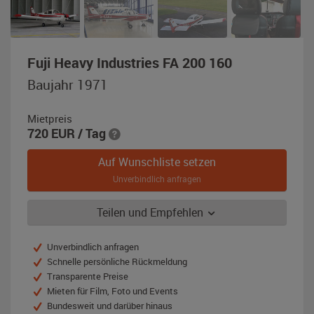
,
Fuji Heavy Industries FA 200 160
Baujahr
Baujahr 1971
1971,
weiß
Mietpreis
/
720
EUR
/ Tag
rot
Auf Wunschliste setzen
Unverbindlich anfragen
Teilen und Empfehlen
Unverbindlich anfragen
Schnelle persönliche Rückmeldung
Transparente Preise
Mieten für Film, Foto und Events
Bundesweit und darüber hinaus