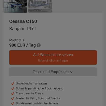
,
Cessna C150
Baujahr
Baujahr 1971
1971,
blau
Mietpreis
/
900
EUR
/ Tag
weiß
Auf Wunschliste setzen
Unverbindlich anfragen
Teilen und Empfehlen
Unverbindlich anfragen
Schnelle persönliche Rückmeldung
Transparente Preise
Mieten für Film, Foto und Events
Bundesweit und darüber hinaus