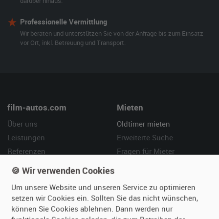
darüber hinaus.
Professionelle Vermittlung
Wir beraten und unterstützen Sie von der Anfrage bis zum Einsatz
vor Ort, inkl. Betreuung und Transport.
film-autos.com
Mieten
Über uns
Oldtimer mieten
Leistungen
Erweiterte Suche
Referenzen
Fragen für Mieter
Kundenmeinungen
Service
🍪 Wir verwenden Cookies
Um unsere Website und unseren Service zu optimieren
Vermieten
Hilfe
setzen wir Cookies ein. Sollten Sie das nicht wünschen,
Oldtimer anmelden
Häufige Fragen (FAQ)
können Sie Cookies ablehnen. Dann werden nur