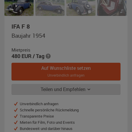
,
IFA F 8
Baujahr
Baujahr 1954
1954,
schwarz
Mietpreis
/
480
EUR
/ Tag
blau
Auf Wunschliste setzen
Unverbindlich anfragen
Teilen und Empfehlen
Unverbindlich anfragen
Schnelle persönliche Rückmeldung
Transparente Preise
Mieten für Film, Foto und Events
Bundesweit und darüber hinaus