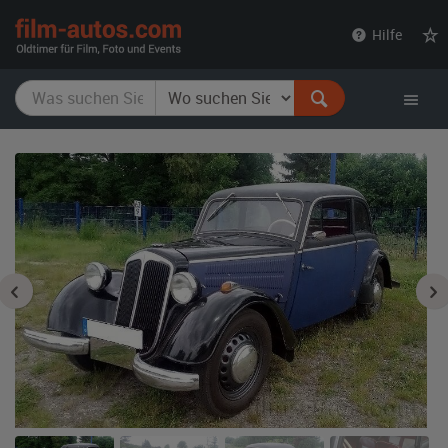
film-
Hilfe
autos.com