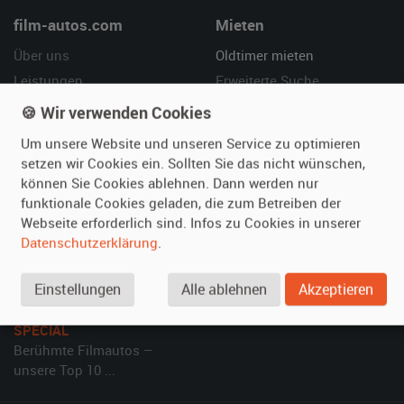
film-autos.com
Mieten
Über uns
Oldtimer mieten
Leistungen
Erweiterte Suche
Referenzen
Fragen für Mieter
🍪 Wir verwenden Cookies
Kundenmeinungen
Service
Um unsere Website und unseren Service zu optimieren
setzen wir Cookies ein. Sollten Sie das nicht wünschen,
Vermieten
Hilfe
können Sie Cookies ablehnen. Dann werden nur
funktionale Cookies geladen, die zum Betreiben der
Oldtimer anmelden
Häufige Fragen (FAQ)
Webseite erforderlich sind. Infos zu Cookies in unserer
Fotos senden
So funktioniert's
Datenschutzerklärung
.
Fragen für Vermieter
Kontakt
Inserat verwalten
Einstellungen
Alle ablehnen
Akzeptieren
SPECIAL
Berühmte Filmautos –
unsere Top 10 ...