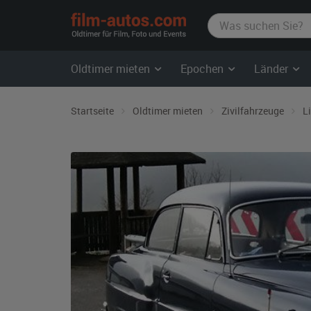
film-
autos.com
Oldtimer mieten
Epochen
Länder
Startseite
Oldtimer mieten
Zivilfahrzeuge
L