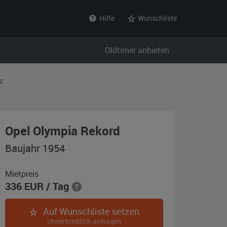
Hilfe
Wunschliste
Oldtimer anbieten
z
,
Opel Olympia Rekord
Baujahr
Baujahr 1954
1954,
dunkelblau
Mietpreis
336
EUR
/ Tag
Auf Wunschliste setzen
Unverbindlich anfragen