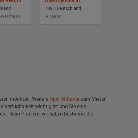
ia Rekord
Opel Olympia 51
chland
1953, Deutschland
1958, Deut
-Westfalen
Berlin
Niedersa
ten möchten. Weitere
Opel Oldtimer
zum Mieten
e Verfügbarkeit wichtig ist und Sie eine
en – kein Problem, wir haben bestimmt die