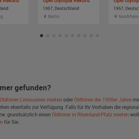
a Rekord
Opel Olympia Rekord
Opel Olymp
land
1957, Deutschland
1957, Deuts
rg
Berlin
Nordrhein
imer gefunden?
Oldtimer Limousinen mieten
oder
Oldtimer der 1950er Jahre
mie
en ebenfalls zur Verfügung. Falls für Ihr Vorhaben die regional
w. grundsätzlich einen
Oldtimer in Rheinland-Pfalz mieten
woll
en
für Sie.