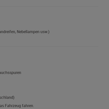
wandreifen, Nebellampen usw.)
rauchsspuren
schland)
das Fahrzeug fahren.