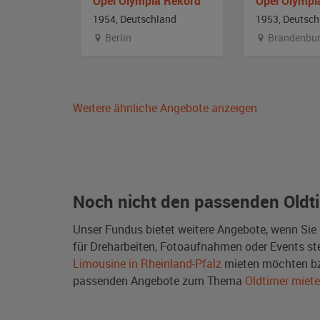
Opel Olympia Rekord
Opel Olympi
and
1954, Deutschland
1953, Deutsch
Berlin
Brandenbu
Weitere ähnliche Angebote anzeigen
Noch nicht den passenden Oldt
Unser Fundus bietet weitere Angebote, wenn Sie
für Dreharbeiten, Fotoaufnahmen oder Events steh
Limousine in Rheinland-Pfalz
mieten möchten bz
passenden Angebote zum Thema
Oldtimer miet