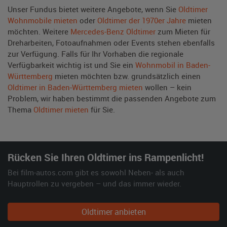
Unser Fundus bietet weitere Angebote, wenn Sie
Oldtimer
Wohnmobile mieten
oder
Oldtimer der 1970er Jahre
mieten
möchten. Weitere
Mercedes-Benz Oldtimer
zum Mieten für
Dreharbeiten, Fotoaufnahmen oder Events stehen ebenfalls
zur Verfügung. Falls für Ihr Vorhaben die regionale
Verfügbarkeit wichtig ist und Sie ein
Wohnmobil in Baden-
Württemberg
mieten möchten bzw. grundsätzlich einen
Oldtimer in Baden-Württemberg mieten
wollen – kein
Problem, wir haben bestimmt die passenden Angebote zum
Thema
Oldtimer mieten
für Sie.
Rücken Sie Ihren Oldtimer ins Rampenlicht!
Bei film-autos.com gibt es sowohl Neben- als auch
Hauptrollen zu vergeben – und das immer wieder.
Oldtimer anbieten