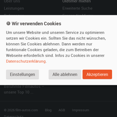
Über uns
Oldtimer mieten
Leistungen
Erweiterte Suche
Referenzen
Fragen für Mieter
🍪 Wir verwenden Cookies
Kundenmeinungen
Service
Um unsere Website und unseren Service zu optimieren
Vermieten
Hilfe
setzen wir Cookies ein. Sollten Sie das nicht wünschen,
können Sie Cookies ablehnen. Dann werden nur
Oldtimer anmelden
Häufige Fragen (FAQ)
funktionale Cookies geladen, die zum Betreiben der
Fotos senden
So funktioniert's
Webseite erforderlich sind. Infos zu Cookies in unserer
Fragen für Vermieter
Kontakt
Datenschutzerklärung
.
Inserat verwalten
Einstellungen
Alle ablehnen
Akzeptieren
SPECIAL
Berühmte Filmautos –
unsere Top 10 ...
© 2026 film-autos.com
Blog
AGB
Impressum
Datenschutz