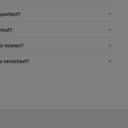
portiert?
treut?
er mieten?
s versichert?