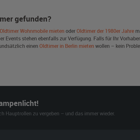
imer gefunden?
Oldtimer Wohnmobile mieten
oder
Oldtimer der 1980er Jahre
mi
Events stehen ebenfalls zur Verfügung. Falls für Ihr Vorhaben 
undsätzlich einen
Oldtimer in Berlin mieten
wollen – kein Probl
Rampenlicht!
ch Hauptrollen zu vergeben – und das immer wieder.