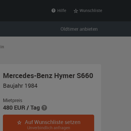
Hilfe
Wunschliste
Oldtimer anbieten
lin
,
Mercedes-Benz Hymer S660
Baujahr
Baujahr 1984
1984,
beige
Mietpreis
480
EUR
/ Tag
/
braun
Auf Wunschliste setzen
Unverbindlich anfragen