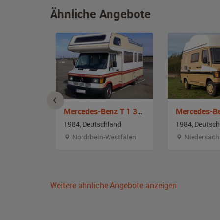
Ähnliche Angebote
Mercedes-Benz L 608 D
Mercedes-Benz T 1 309 D Karmann-Mobil
and
1984, Deutschland
1984, Deutsch
emberg
Nordrhein-Westfalen
Niedersach
Weitere ähnliche Angebote anzeigen