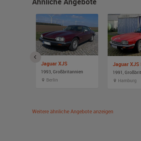
Ähnliche Angebote
Jaguar XJS
riolet
Jaguar XJS 
1993, Großbritannien
and
1991, Großbri
Berlin
orpommern
Hamburg
Weitere ähnliche Angebote anzeigen