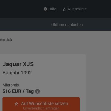
Hilfe
Wunschliste
Oldtimer anbieten
terreich
,
Jaguar XJS
Baujahr
Baujahr 1992
1992,
schwarz
Mietpreis
516
EUR
/ Tag
Auf Wunschliste setzen
Unverbindlich anfragen