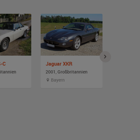
S-C
Jaguar XKR
itannien
2001, Großbritannien
2001, Großb
Bayern
Berlin