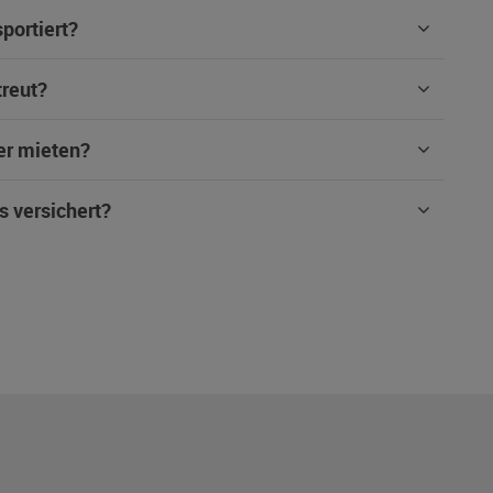
portiert?
treut?
er mieten?
s versichert?