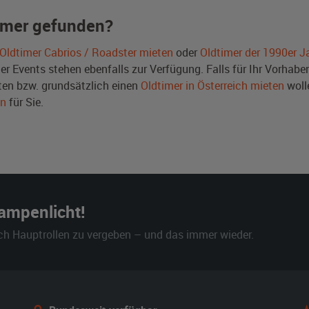
imer gefunden?
Oldtimer Cabrios / Roadster mieten
oder
Oldtimer der 1990er J
Events stehen ebenfalls zur Verfügung. Falls für Ihr Vorhaben 
en bzw. grundsätzlich einen
Oldtimer in Österreich mieten
woll
en
für Sie.
Rampenlicht!
ch Hauptrollen zu vergeben – und das immer wieder.