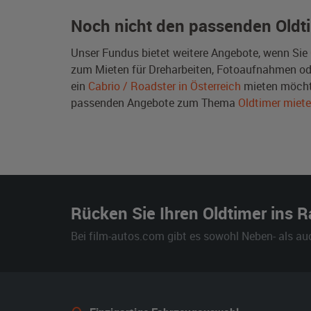
Noch nicht den passenden Oldt
Unser Fundus bietet weitere Angebote, wenn Sie
zum Mieten für Dreharbeiten, Fotoaufnahmen oder 
ein
Cabrio / Roadster in Österreich
mieten möcht
passenden Angebote zum Thema
Oldtimer miet
Rücken Sie Ihren Oldtimer ins 
Bei film-autos.com gibt es sowohl Neben- als au