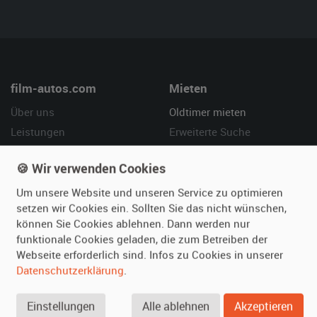
film-autos.com
Mieten
Über uns
Oldtimer mieten
Leistungen
Erweiterte Suche
Referenzen
Fragen für Mieter
🍪 Wir verwenden Cookies
Kundenmeinungen
Service
Um unsere Website und unseren Service zu optimieren
Vermieten
Hilfe
setzen wir Cookies ein. Sollten Sie das nicht wünschen,
können Sie Cookies ablehnen. Dann werden nur
Oldtimer anmelden
Häufige Fragen (FAQ)
funktionale Cookies geladen, die zum Betreiben der
Fotos senden
So funktioniert's
Webseite erforderlich sind. Infos zu Cookies in unserer
Datenschutzerklärung
.
Fragen für Vermieter
Kontakt
Inserat verwalten
Einstellungen
Alle ablehnen
Akzeptieren