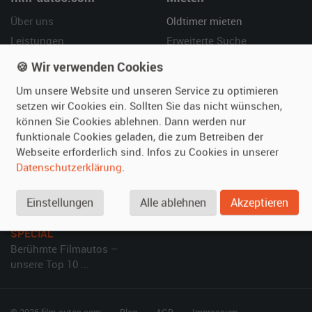
Über uns
Oldtimer mieten
Leistungen
Erweiterte Suche
Referenzen
Fragen für Mieter
🍪 Wir verwenden Cookies
Kundenmeinungen
Service
Um unsere Website und unseren Service zu optimieren
setzen wir Cookies ein. Sollten Sie das nicht wünschen,
Vermieten
Hilfe
können Sie Cookies ablehnen. Dann werden nur
funktionale Cookies geladen, die zum Betreiben der
Oldtimer anmelden
Häufige Fragen (FAQ)
Webseite erforderlich sind. Infos zu Cookies in unserer
Fotos senden
So funktioniert's
Datenschutzerklärung
.
Fragen für Vermieter
Kontakt
Inserat verwalten
Einstellungen
Alle ablehnen
Akzeptieren
SPECIAL
Berühmte Filmautos –
unsere Top 10 ...