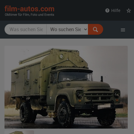
film-
Hilfe
autos.com