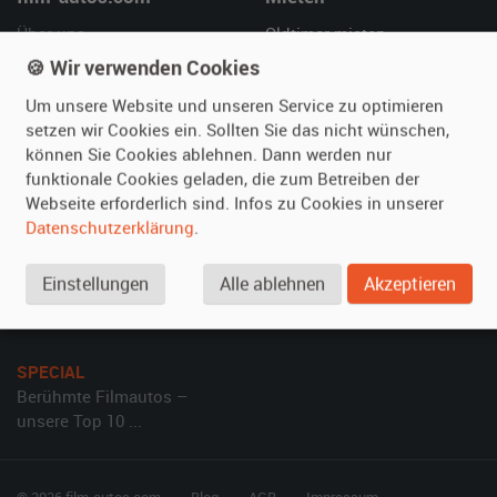
Über uns
Oldtimer mieten
Leistungen
Erweiterte Suche
🍪 Wir verwenden Cookies
Referenzen
Fragen für Mieter
Um unsere Website und unseren Service zu optimieren
Kundenmeinungen
Service
setzen wir Cookies ein. Sollten Sie das nicht wünschen,
können Sie Cookies ablehnen. Dann werden nur
funktionale Cookies geladen, die zum Betreiben der
Vermieten
Hilfe
Webseite erforderlich sind. Infos zu Cookies in unserer
Oldtimer anmelden
Häufige Fragen (FAQ)
Datenschutzerklärung
.
Fotos senden
So funktioniert's
Einstellungen
Alle ablehnen
Akzeptieren
Fragen für Vermieter
Kontakt
Inserat verwalten
SPECIAL
Berühmte Filmautos –
unsere Top 10 ...