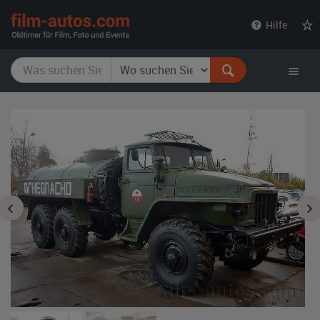
film-
Hilfe
autos.com