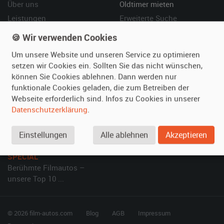
Über uns
Oldtimer mieten
Leistungen
Erweiterte Suche
Referenzen
Fragen für Mieter
🍪 Wir verwenden Cookies
Kundenmeinungen
Service
Um unsere Website und unseren Service zu optimieren
setzen wir Cookies ein. Sollten Sie das nicht wünschen,
Vermieten
Hilfe
können Sie Cookies ablehnen. Dann werden nur
funktionale Cookies geladen, die zum Betreiben der
Oldtimer anmelden
Häufige Fragen (FAQ)
Webseite erforderlich sind. Infos zu Cookies in unserer
Fotos senden
So funktioniert's
Datenschutzerklärung
.
Fragen für Vermieter
Kontakt
Inserat verwalten
Einstellungen
Alle ablehnen
Akzeptieren
SPECIAL
Berühmte Filmautos –
unsere Top 10 ...
© 2026 film-autos.com
Blog
AGB
Impressum