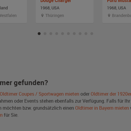
Dodge Charger
Ford Must
land
1968, USA
1968, USA
Westfalen
Thüringen
Brandenb
imer gefunden?
Oldtimer Coupes / Sportwagen mieten
oder
Oldtimer der 1920e
men oder Events stehen ebenfalls zur Verfügung. Falls für Ihr 
 möchten bzw. grundsätzlich einen
Oldtimer in Bayern mieten
en
für Sie.