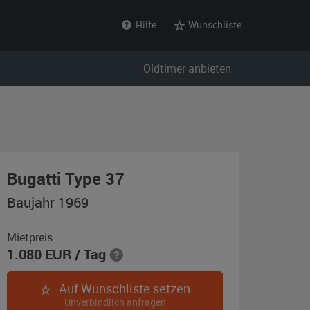
Hilfe
Wunschliste
Oldtimer anbieten
,
Bugatti Type 37
Baujahr
Baujahr 1969
1969,
weiß
Mietpreis
1.080
EUR
/ Tag
Auf Wunschliste setzen
Unverbindlich anfragen