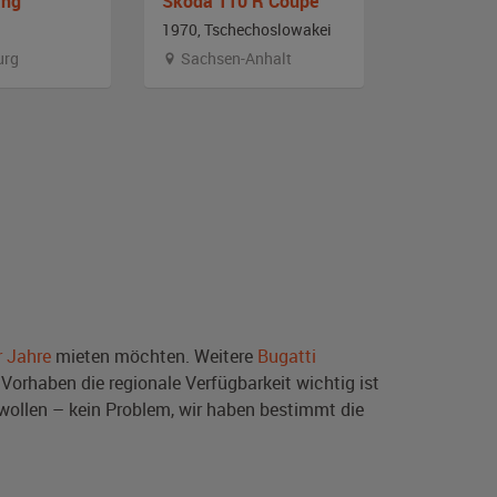
ang
Skoda 110 R Coupe
Ford P7b
1970, Tschechoslowakei
1970, Deut
urg
Sachsen-Anhalt
Bayern
r Jahre
mieten möchten. Weitere
Bugatti
Vorhaben die regionale Verfügbarkeit wichtig ist
wollen – kein Problem, wir haben bestimmt die