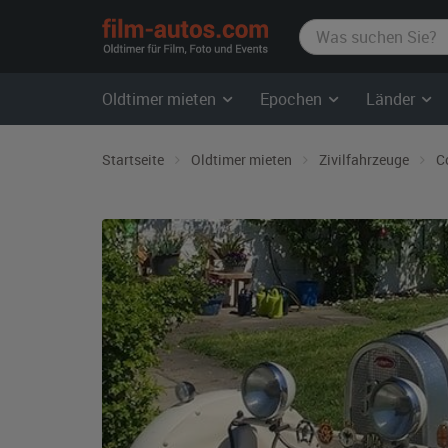
film-
autos.com
Oldtimer mieten
Epochen
Länder
Startseite
Oldtimer mieten
Zivilfahrzeuge
C