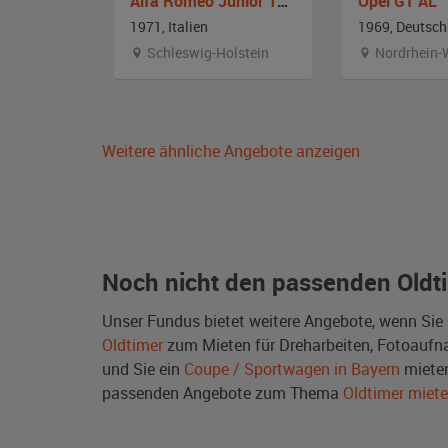
Alfa Romeo Junior 1300 GT
Opel GT AL
1971, Italien
1969, Deutsch
stfalen
Schleswig-Holstein
Nordrhein-
Weitere ähnliche Angebote anzeigen
Noch nicht den passenden Oldt
Unser Fundus bietet weitere Angebote, wenn Sie
Oldtimer
zum Mieten für Dreharbeiten, Fotoaufnah
und Sie ein
Coupe / Sportwagen in Bayern
mieten
passenden Angebote zum Thema
Oldtimer miet