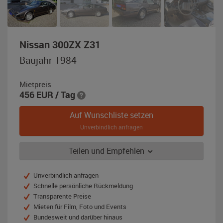
,
Nissan 300ZX Z31
Baujahr
Baujahr 1984
1984,
braun-
Mietpreis
metallic
456
EUR
/ Tag
Auf Wunschliste setzen
Unverbindlich anfragen
Teilen und Empfehlen
Unverbindlich anfragen
Schnelle persönliche Rückmeldung
Transparente Preise
Mieten für Film, Foto und Events
Bundesweit und darüber hinaus