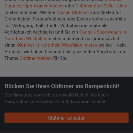
Coupes / Sportwagen mieten
oder
Oldtimer der 1980er Jahre
mieten möchten. Weitere
Nissan Oldtimer
zum Mieten für
Dreharbeiten, Fotoaufnahmen oder Events stehen ebenfalls
zur Verfügung. Falls für Ihr Vorhaben die regionale
Verfügbarkeit wichtig ist und Sie ein
Coupe / Sportwagen in
Nordrhein-Westfalen
mieten möchten bzw. grundsätzlich
einen
Oldtimer in Nordrhein-Westfalen mieten
wollen – kein
Problem, wir haben bestimmt die passenden Angebote zum
Thema
Oldtimer mieten
für Sie.
Rücken Sie Ihren Oldtimer ins Rampenlicht!
Bei film-autos.com gibt es sowohl Neben- als auch
Hauptrollen zu vergeben – und das immer wieder.
Oldtimer anbieten