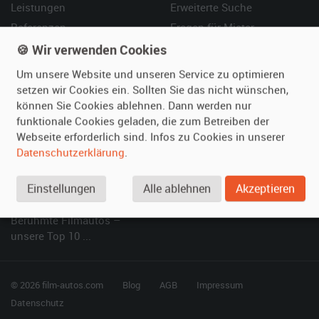
Leistungen
Erweiterte Suche
Referenzen
Fragen für Mieter
Kundenmeinungen
Service
🍪 Wir verwenden Cookies
Um unsere Website und unseren Service zu optimieren
Vermieten
Hilfe
setzen wir Cookies ein. Sollten Sie das nicht wünschen,
können Sie Cookies ablehnen. Dann werden nur
Oldtimer anmelden
Häufige Fragen (FAQ)
funktionale Cookies geladen, die zum Betreiben der
Fotos senden
So funktioniert's
Webseite erforderlich sind. Infos zu Cookies in unserer
Fragen für Vermieter
Kontakt
Datenschutzerklärung
.
Inserat verwalten
Einstellungen
Alle ablehnen
Akzeptieren
SPECIAL
Berühmte Filmautos –
unsere Top 10 ...
© 2026 film-autos.com
Blog
AGB
Impressum
Datenschutz