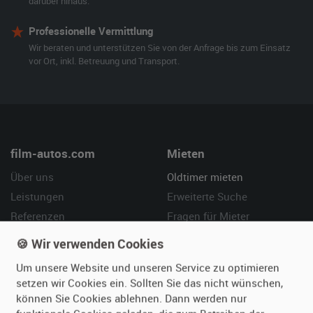
darüber hinaus.
Professionelle Vermittlung
Wir beraten und unterstützen Sie von der Anfrage bis zum Einsatz
vor Ort, inkl. Betreuung und Transport.
film-autos.com
Mieten
Über uns
Oldtimer mieten
Leistungen
Erweiterte Suche
Referenzen
Fragen für Mieter
Kundenmeinungen
Service
🍪 Wir verwenden Cookies
Um unsere Website und unseren Service zu optimieren
Vermieten
Hilfe
setzen wir Cookies ein. Sollten Sie das nicht wünschen,
Oldtimer anmelden
Häufige Fragen (FAQ)
können Sie Cookies ablehnen. Dann werden nur