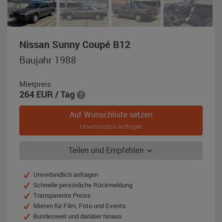
,
Nissan Sunny Coupé B12
Baujahr
Baujahr 1988
1988,
grau-
Mietpreis
metallic
264
EUR
/ Tag
Auf Wunschliste setzen
Unverbindlich anfragen
Teilen und Empfehlen
Unverbindlich anfragen
Schnelle persönliche Rückmeldung
Transparente Preise
Mieten für Film, Foto und Events
Bundesweit und darüber hinaus