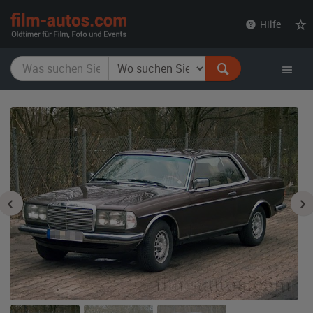
film-
Hilfe
autos.com