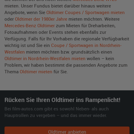
mieten. Unser Fundus bietet darüber hinaus weitere
Angebote, wenn Sie
Oldtimer Coupes / Sportwagen mieten
oder
Oldtimer der 1980er Jahre
mieten möchten. Weitere
Mercedes-Benz Oldtimer
zum Mieten für Dreharbeiten,
Fotoaufnahmen oder Events stehen ebenfalls zur
Verfügung. Falls für Ihr Vorhaben die regionale Verfügbarkeit
wichtig ist und Sie ein
Coupe / Sportwagen in Nordrhein-
Westfalen
mieten möchten bzw. grundsätzlich einen
Oldtimer in Nordrhein-Westfalen mieten
wollen – kein
Problem, wir haben bestimmt die passenden Angebote zum
Thema
Oldtimer mieten
für Sie.
Rücken Sie Ihren Oldtimer ins Rampenlicht!
Bei film-autos.com gibt es sowohl Neben- als auch
Hauptrollen zu vergeben – und das immer wieder.
Oldtimer anbieten