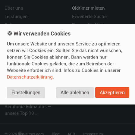
Über uns
Oldtimer mieten
Leistungen
Erweiterte Suche
Referenzen
Fragen für Mieter
🍪 Wir verwenden Cookies
Kundenmeinungen
Service
Um unsere Website und unseren Service zu optimieren
Vermieten
Hilfe
setzen wir Cookies ein. Sollten Sie das nicht wünschen,
können Sie Cookies ablehnen. Dann werden nur
Oldtimer anmelden
Häufige Fragen (FAQ)
funktionale Cookies geladen, die zum Betreiben der
Fotos senden
So funktioniert's
Webseite erforderlich sind. Infos zu Cookies in unserer
Fragen für Vermieter
Kontakt
Datenschutzerklärung
.
Inserat verwalten
Einstellungen
Alle ablehnen
Akzeptieren
SPECIAL
Berühmte Filmautos –
unsere Top 10 ...
© 2026 film-autos.com
Blog
AGB
Impressum