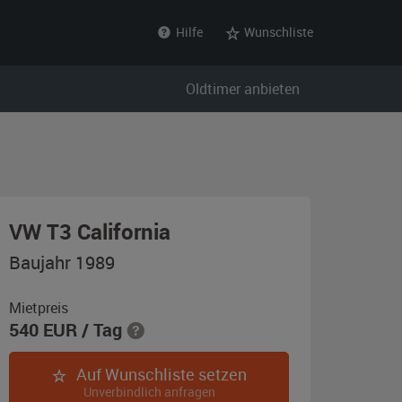
Hilfe
Wunschliste
Oldtimer anbieten
,
VW T3 California
Baujahr
Baujahr 1989
1989,
rot
Mietpreis
540
EUR
/ Tag
Auf Wunschliste setzen
Unverbindlich anfragen