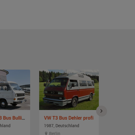
VW Typ 2 T3 Bus Bulli Westfalia Joker
VW T3 Bus Dehler profi
VW T3 Sy
chland
1987, Deutschland
1991, Deut
Berlin
Baden-W