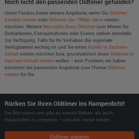
Noch nicht den passenden Oldtimer gefunden?
Unser Fundus bietet weitere Angebote, wenn Sie
Oldtimer
Kombis mieten
oder
Oldtimer der 1990er Jahre
mieten
möchten. Weitere
Mercedes-Benz Oldtimer
zum Mieten für
Dreharbeiten, Fotoaufnahmen oder Events stehen ebenfalls
zur Verfügung. Falls für Ihr Vorhaben die regionale
Verfügbarkeit wichtig ist und Sie einen
Kombi in Sachsen-
Anhalt
mieten möchten bzw. grundsätzlich einen
Oldtimer in
Sachsen-Anhalt mieten
wollen – kein Problem, wir haben
bestimmt die passenden Angebote zum Thema
Oldtimer
mieten
für Sie.
Rücken Sie Ihren Oldtimer ins Rampenlicht!
Bei film-autos.com gibt es sowohl Neben- als auch
Hauptrollen zu vergeben – und das immer wieder.
Oldtimer anbieten