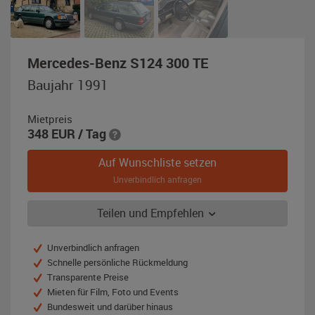
,
Mercedes-Benz S124 300 TE
Baujahr
Baujahr 1991
1991,
grün-
Mietpreis
metallic
348
EUR
/ Tag
(Malachitgrün)
Auf Wunschliste setzen
Unverbindlich anfragen
Teilen und Empfehlen
Unverbindlich anfragen
Schnelle persönliche Rückmeldung
Transparente Preise
Mieten für Film, Foto und Events
Bundesweit und darüber hinaus