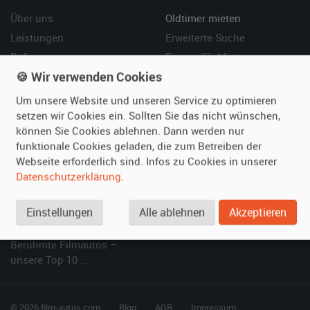
Über uns
Oldtimer mieten
Leistungen
Erweiterte Suche
Referenzen
Fragen für Mieter
🍪 Wir verwenden Cookies
Kundenmeinungen
Service
Um unsere Website und unseren Service zu optimieren
Vermieten
Hilfe
setzen wir Cookies ein. Sollten Sie das nicht wünschen,
können Sie Cookies ablehnen. Dann werden nur
Oldtimer anmelden
Häufige Fragen (FAQ)
funktionale Cookies geladen, die zum Betreiben der
Fotos senden
So funktioniert's
Webseite erforderlich sind. Infos zu Cookies in unserer
Fragen für Vermieter
Kontakt
Datenschutzerklärung
.
Inserat verwalten
Einstellungen
Alle ablehnen
Akzeptieren
SPECIAL
Berühmte Filmautos –
unsere Top 10 ...
© 2026 film-autos.com
Blog
AGB
Impressum