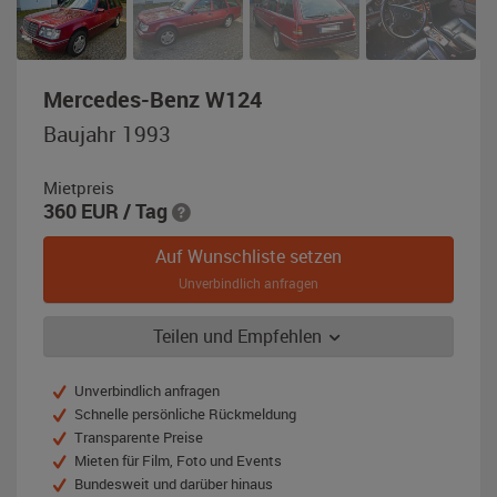
,
Mercedes-Benz W124
Baujahr
Baujahr 1993
1993,
almandinrot-
Mietpreis
metallic
360
EUR
/ Tag
Auf Wunschliste setzen
Unverbindlich anfragen
Teilen und Empfehlen
Unverbindlich anfragen
Schnelle persönliche Rückmeldung
Transparente Preise
Mieten für Film, Foto und Events
Bundesweit und darüber hinaus