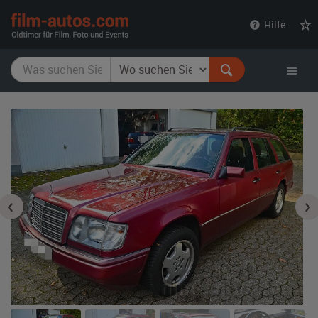
film-
Hilfe
autos.com