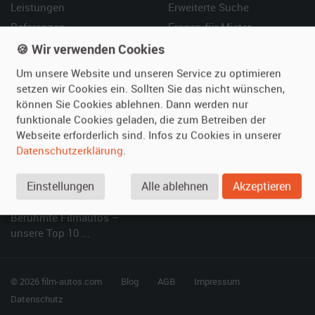
Leistungen
Erweiterte Suche
Referenzen
Fragen für Mieter
Kundenmeinungen
Service
🍪 Wir verwenden Cookies
Um unsere Website und unseren Service zu optimieren
Vermieten
Hilfe
setzen wir Cookies ein. Sollten Sie das nicht wünschen,
können Sie Cookies ablehnen. Dann werden nur
Oldtimer anmelden
Häufige Fragen (FAQ)
funktionale Cookies geladen, die zum Betreiben der
Fotos senden
So funktioniert's
Webseite erforderlich sind. Infos zu Cookies in unserer
Fragen für Vermieter
Kontakt
Datenschutzerklärung
.
Inserat verwalten
Einstellungen
Alle ablehnen
Akzeptieren
SPECIAL
Berühmte Filmautos –
unsere Top 10 ...
© 2026 film-autos.com
Blog
AGB
Impressum
Datenschutz