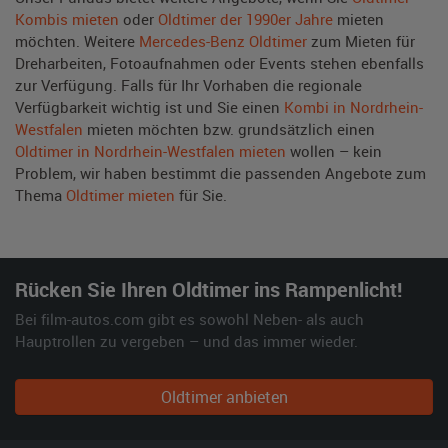
Kombis mieten
oder
Oldtimer der 1990er Jahre
mieten
möchten. Weitere
Mercedes-Benz Oldtimer
zum Mieten für
Dreharbeiten, Fotoaufnahmen oder Events stehen ebenfalls
zur Verfügung. Falls für Ihr Vorhaben die regionale
Verfügbarkeit wichtig ist und Sie einen
Kombi in Nordrhein-
Westfalen
mieten möchten bzw. grundsätzlich einen
Oldtimer in Nordrhein-Westfalen mieten
wollen – kein
Problem, wir haben bestimmt die passenden Angebote zum
Thema
Oldtimer mieten
für Sie.
Rücken Sie Ihren Oldtimer ins Rampenlicht!
Bei film-autos.com gibt es sowohl Neben- als auch
Hauptrollen zu vergeben – und das immer wieder.
Oldtimer anbieten