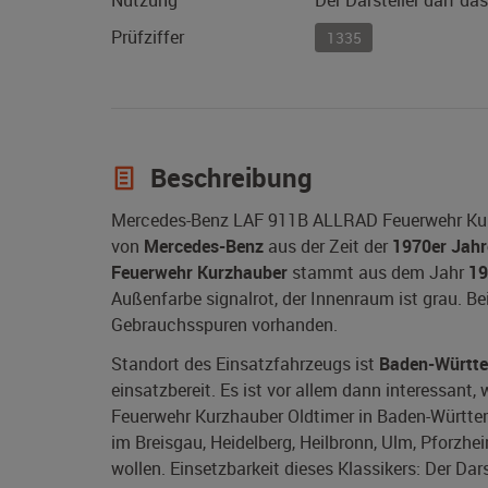
Nutzung
Der Darsteller darf da
Prüfziffer
1335
Beschreibung
Mercedes-Benz LAF 911B ALLRAD Feuerwehr Kurzh
von
Mercedes-Benz
aus der Zeit der
1970er Jahr
Feuerwehr Kurzhauber
stammt aus dem Jahr
19
Außenfarbe signalrot, der Innenraum ist grau. Bei
Gebrauchsspuren vorhanden.
Standort des Einsatzfahrzeugs ist
Baden-Württ
einsatzbereit. Es ist vor allem dann interessa
Feuerwehr Kurzhauber Oldtimer in Baden-Württemb
im Breisgau, Heidelberg, Heilbronn, Ulm, Pforzhe
wollen. Einsetzbarkeit dieses Klassikers: Der Dar