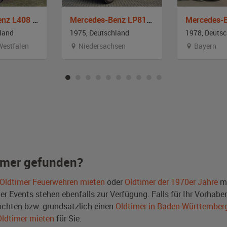
Mercedes-Benz L408 G Rüstwagen
Mercedes-Benz LP813 TLF8-S
land
1975, Deutschland
1978, Deuts
Westfalen
Niedersachsen
Bayern
imer gefunden?
Oldtimer Feuerwehren mieten
oder
Oldtimer der 1970er Jahre
mi
Events stehen ebenfalls zur Verfügung. Falls für Ihr Vorhaben 
chten bzw. grundsätzlich einen
Oldtimer in Baden-Württember
Oldtimer mieten
für Sie.