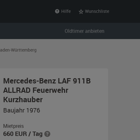
Hilfe
Wunschliste
Oldtimer anbieten
aden-Württemberg
Mercedes-Benz LAF 911B
ALLRAD Feuerwehr
,
Kurzhauber
Baujahr
Baujahr 1976
1976,
signalrot
Mietpreis
660
EUR
/ Tag