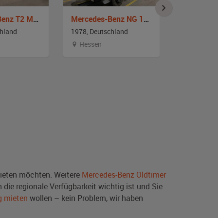
Mercedes-Benz T2 Modell 409 Feuerwehr
Mercedes-Benz NG 1017
chland
1978, Deutschland
1979, Deut
Hessen
Nordrhei
eten möchten. Weitere
Mercedes-Benz Oldtimer
die regionale Verfügbarkeit wichtig ist und Sie
g mieten
wollen – kein Problem, wir haben