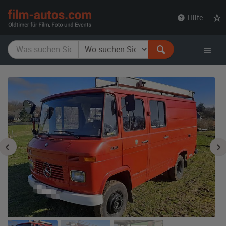
film-
Hilfe
autos.com