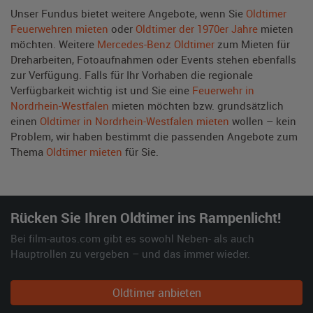
Unser Fundus bietet weitere Angebote, wenn Sie
Oldtimer
Feuerwehren mieten
oder
Oldtimer der 1970er Jahre
mieten
möchten. Weitere
Mercedes-Benz Oldtimer
zum Mieten für
Dreharbeiten, Fotoaufnahmen oder Events stehen ebenfalls
zur Verfügung. Falls für Ihr Vorhaben die regionale
Verfügbarkeit wichtig ist und Sie eine
Feuerwehr in
Nordrhein-Westfalen
mieten möchten bzw. grundsätzlich
einen
Oldtimer in Nordrhein-Westfalen mieten
wollen – kein
Problem, wir haben bestimmt die passenden Angebote zum
Thema
Oldtimer mieten
für Sie.
Rücken Sie Ihren Oldtimer ins Rampenlicht!
Bei film-autos.com gibt es sowohl Neben- als auch
Hauptrollen zu vergeben – und das immer wieder.
Oldtimer anbieten