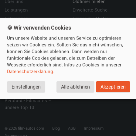
Über uns
Oldtimer mieten
Leistungen
Erweiterte Suche
Referenzen
Fragen für Mieter
Kundenmeinungen
Service
🍪 Wir verwenden Cookies
Um unsere Website und unseren Service zu optimieren
Vermieten
Hilfe
setzen wir Cookies ein. Sollten Sie das nicht wünschen,
können Sie Cookies ablehnen. Dann werden nur
Oldtimer anmelden
Häufige Fragen (FAQ)
funktionale Cookies geladen, die zum Betreiben der
Fotos senden
So funktioniert's
Webseite erforderlich sind. Infos zu Cookies in unserer
Fragen für Vermieter
Kontakt
Datenschutzerklärung
.
Inserat verwalten
Einstellungen
Alle ablehnen
Akzeptieren
SPECIAL
Berühmte Filmautos –
unsere Top 10 ...
© 2026 film-autos.com
Blog
AGB
Impressum
Datenschutz