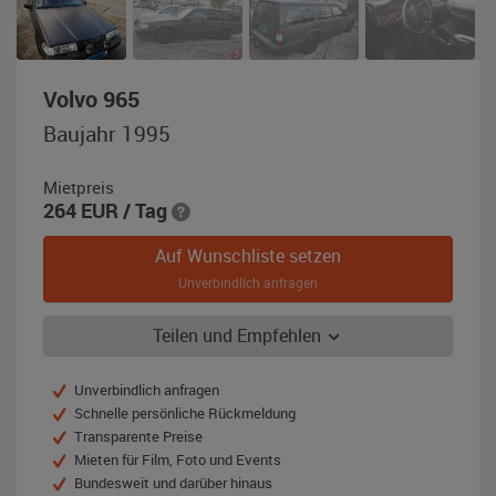
,
Volvo 965
Baujahr
Baujahr 1995
1995,
matt-
Mietpreis
schwarz
264
EUR
/ Tag
Auf Wunschliste setzen
Unverbindlich anfragen
Teilen und Empfehlen
Unverbindlich anfragen
Schnelle persönliche Rückmeldung
Transparente Preise
Mieten für Film, Foto und Events
Bundesweit und darüber hinaus