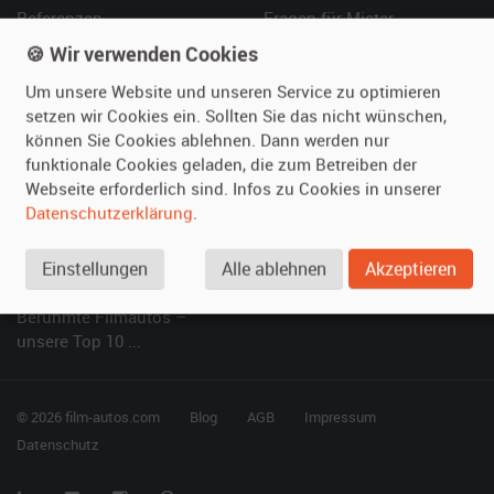
Referenzen
Fragen für Mieter
Kundenmeinungen
Service
🍪 Wir verwenden Cookies
Um unsere Website und unseren Service zu optimieren
Vermieten
Hilfe
setzen wir Cookies ein. Sollten Sie das nicht wünschen,
können Sie Cookies ablehnen. Dann werden nur
Oldtimer anmelden
Häufige Fragen (FAQ)
funktionale Cookies geladen, die zum Betreiben der
Fotos senden
So funktioniert's
Webseite erforderlich sind. Infos zu Cookies in unserer
Fragen für Vermieter
Kontakt
Datenschutzerklärung
.
Inserat verwalten
Einstellungen
Alle ablehnen
Akzeptieren
SPECIAL
Berühmte Filmautos –
unsere Top 10 ...
© 2026 film-autos.com
Blog
AGB
Impressum
Datenschutz