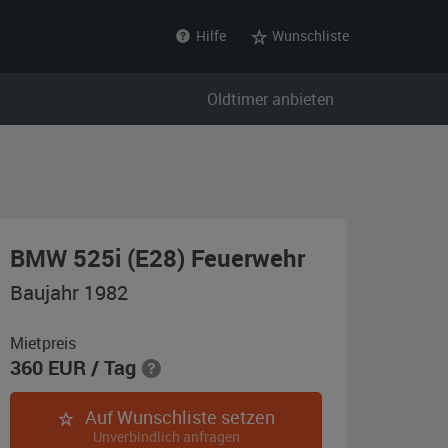
Hilfe
Wunschliste
Oldtimer anbieten
,
BMW 525i (E28) Feuerwehr
Baujahr
Baujahr 1982
1982,
feuerrot
Mietpreis
360
EUR
/ Tag
(RAL
3000)
Auf Wunschliste setzen
Unverbindlich anfragen