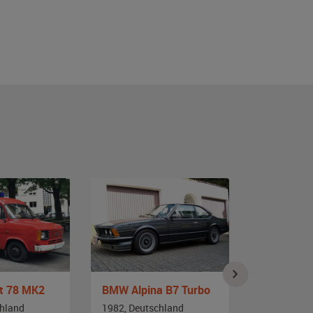
it 78 MK2
BMW Alpina B7 Turbo
BMW E28 
chland
1982, Deutschland
1982, Deut