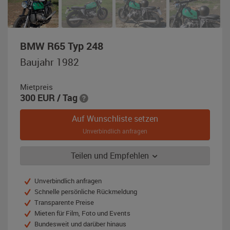
,
BMW R65 Typ 248
Baujahr
Baujahr 1982
1982,
grün
Mietpreis
/
300
EUR
/ Tag
schwarz
Auf Wunschliste setzen
Unverbindlich anfragen
Teilen und Empfehlen
Unverbindlich anfragen
Schnelle persönliche Rückmeldung
Transparente Preise
Mieten für Film, Foto und Events
Bundesweit und darüber hinaus