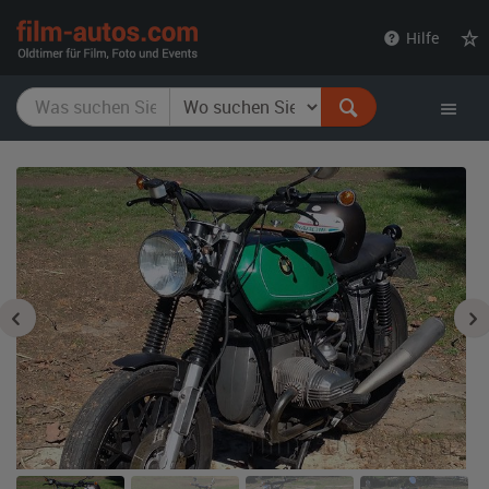
film-
Hilfe
autos.com