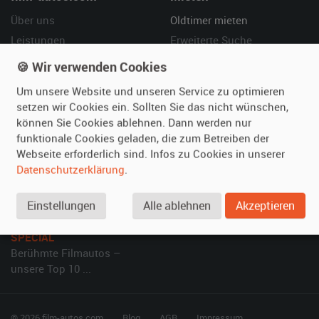
Über uns
Oldtimer mieten
Leistungen
Erweiterte Suche
Referenzen
Fragen für Mieter
🍪 Wir verwenden Cookies
Kundenmeinungen
Service
Um unsere Website und unseren Service zu optimieren
setzen wir Cookies ein. Sollten Sie das nicht wünschen,
Vermieten
Hilfe
können Sie Cookies ablehnen. Dann werden nur
funktionale Cookies geladen, die zum Betreiben der
Oldtimer anmelden
Häufige Fragen (FAQ)
Webseite erforderlich sind. Infos zu Cookies in unserer
Fotos senden
So funktioniert's
Datenschutzerklärung
.
Fragen für Vermieter
Kontakt
Inserat verwalten
Einstellungen
Alle ablehnen
Akzeptieren
SPECIAL
Berühmte Filmautos –
unsere Top 10 ...
© 2026 film-autos.com
Blog
AGB
Impressum