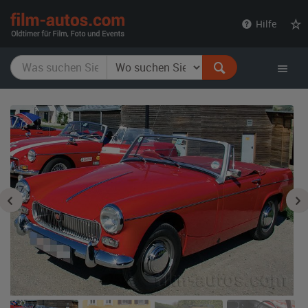
film-
Hilfe
autos.com