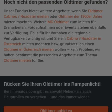
Noch nicht den passenden Oldtimer gefunden?
Unser Fundus bietet weitere Angebote, wenn Sie
Oldtimer
Cabrios / Roadster mieten
oder
Oldtimer der 1960er Jahre
mieten möchten. Weitere
MG Oldtimer
zum Mieten für
Dreharbeiten, Fotoaufnahmen oder Events stehen ebenfalls
zur Verfügung. Falls für Ihr Vorhaben die regionale
Verfügbarkeit wichtig ist und Sie ein
Cabrio / Roadster in
Österreich
mieten möchten bzw. grundsätzlich einen
Oldtimer in Österreich mieten
wollen – kein Problem, wir
haben bestimmt die passenden Angebote zum Thema
Oldtimer mieten
für Sie.
Rücken Sie Ihren Oldtimer ins Rampenlicht!
Bei film-autos.com gibt es sowohl Neben- als auch
Hauptrollen zu vergeben – und das immer wieder.
Oldtimer anbieten