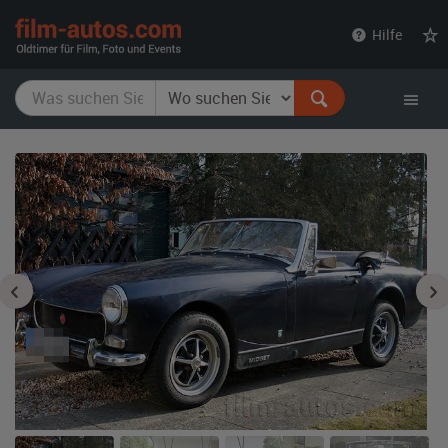
film-
Hilfe
autos.com