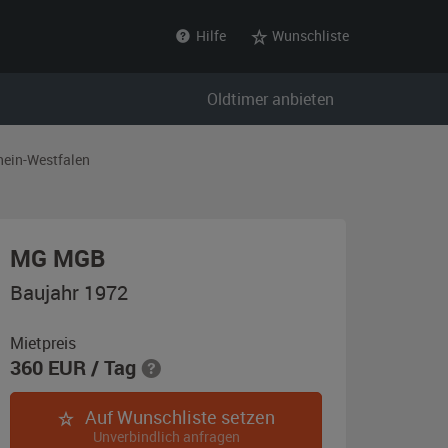
Hilfe
Wunschliste
Oldtimer anbieten
hein-Westfalen
,
MG MGB
Baujahr
Baujahr 1972
1972,
rot
Mietpreis
360
EUR
/ Tag
Auf Wunschliste setzen
Unverbindlich anfragen