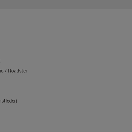
2
o / Roadster
nstleder)