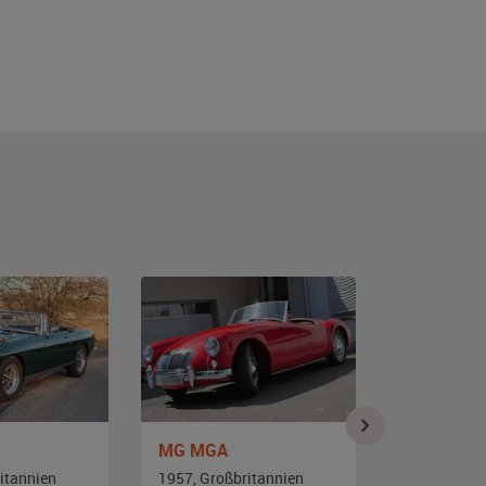
MG MGA
MG MGB 
itannien
1957, Großbritannien
1973, Großb