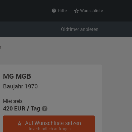
Hilfe
Wunschliste
Oldtimer anbieten
n
,
MG MGB
Baujahr
Baujahr 1970
1970,
grün
Mietpreis
420
EUR
/ Tag
(British
Racing
Auf Wunschliste setzen
Green)
Unverbindlich anfragen