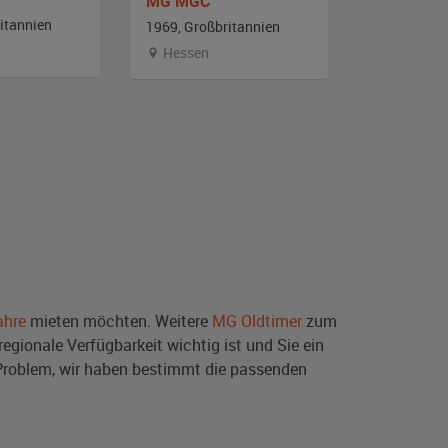
MG MGC
MG Midge
itannien
1969, Großbritannien
1976, Großb
Hessen
Berlin
ahre
mieten möchten. Weitere
MG Oldtimer
zum
egionale Verfügbarkeit wichtig ist und Sie ein
Problem, wir haben bestimmt die passenden