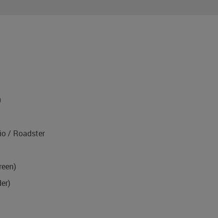
0
o / Roadster
reen)
er)