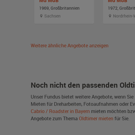
om
MG MGB
MG MGB
annien
1969, Großbritannien
1972, Großbri
g
Sachsen
Nordrhein-
Weitere ähnliche Angebote anzeigen
Noch nicht den passenden Oldt
Unser Fundus bietet weitere Angebote, wenn Sie
Mieten für Dreharbeiten, Fotoaufnahmen oder Even
Cabrio / Roadster in Bayern
mieten möchten bzw.
Angebote zum Thema
Oldtimer mieten
für Sie.