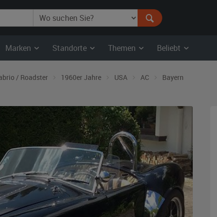
Marken
Standorte
Themen
Beliebt
abrio / Roadster
1960er Jahre
USA
AC
Bayern