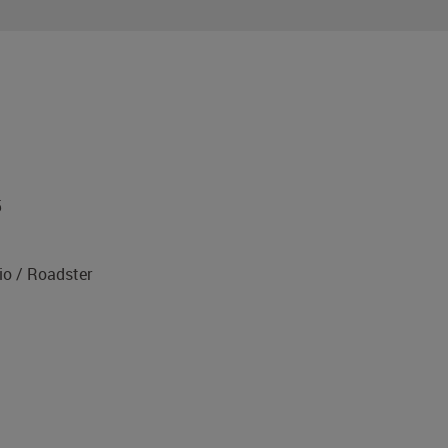
5
o / Roadster