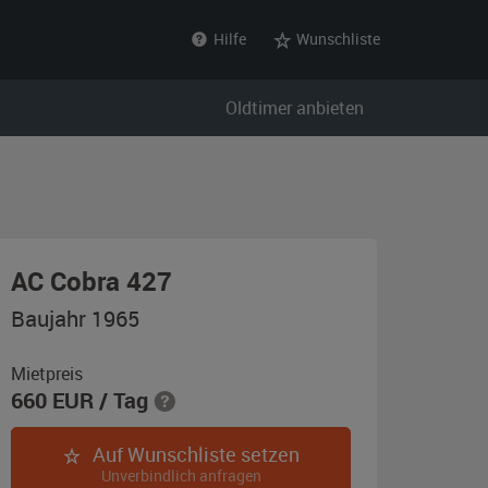
Hilfe
Wunschliste
Oldtimer anbieten
,
AC Cobra 427
Baujahr
Baujahr 1965
1965,
schwarz
Mietpreis
660
EUR
/ Tag
Auf Wunschliste setzen
Unverbindlich anfragen