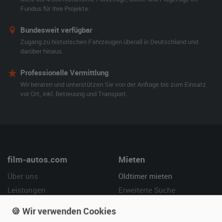
Fundus für Ihre Projekte.
Bundesweit verfügbar
Zugang zu historischen Fahrzeugen überall in Deutschland und
darüber hinaus.
Professionelle Vermittlung
Wir beraten und unterstützen Sie von der Anfrage bis zum Einsatz
vor Ort, inkl. Betreuung und Transport.
film-autos.com
Mieten
Über uns
Oldtimer mieten
Leistungen
Erweiterte Suche
Referenzen
Fragen für Mieter
🍪 Wir verwenden Cookies
Kundenmeinungen
Service