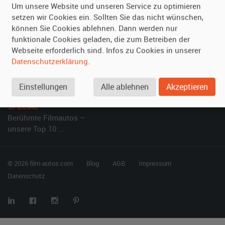
Um unsere Website und unseren Service zu optimieren
setzen wir Cookies ein. Sollten Sie das nicht wünschen,
Vermieten
Hilfe
können Sie Cookies ablehnen. Dann werden nur
Oldtimer anmelden
Häufige Fragen (FAQ)
funktionale Cookies geladen, die zum Betreiben der
Webseite erforderlich sind. Infos zu Cookies in unserer
Fotos senden
So funktioniert's
Datenschutzerklärung
.
Fragen für Vermieter
Kontakt
Inserat verwalten
Einstellungen
Alle ablehnen
Akzeptieren
SPECIAL
Berühmte Filmautos –
unsere Top 10 ...
© 2026 film-autos.com
Blog
AGB
Impressum
Datenschutz