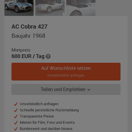
,
AC Cobra 427
Baujahr
Baujahr 1968
1968,
silber-
Mietpreis
metallic
600
EUR
/ Tag
Auf Wunschliste setzen
Unverbindlich anfragen
Teilen und Empfehlen
Unverbindlich anfragen
Schnelle persönliche Rückmeldung
Transparente Preise
Mieten für Film, Foto und Events
Bundesweit und darüber hinaus