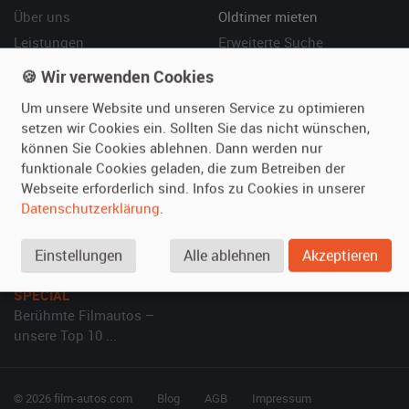
Über uns
Oldtimer mieten
Leistungen
Erweiterte Suche
Referenzen
Fragen für Mieter
🍪 Wir verwenden Cookies
Kundenmeinungen
Service
Um unsere Website und unseren Service zu optimieren
setzen wir Cookies ein. Sollten Sie das nicht wünschen,
Vermieten
Hilfe
können Sie Cookies ablehnen. Dann werden nur
funktionale Cookies geladen, die zum Betreiben der
Oldtimer anmelden
Häufige Fragen (FAQ)
Webseite erforderlich sind. Infos zu Cookies in unserer
Fotos senden
So funktioniert's
Datenschutzerklärung
.
Fragen für Vermieter
Kontakt
Inserat verwalten
Einstellungen
Alle ablehnen
Akzeptieren
SPECIAL
Berühmte Filmautos –
unsere Top 10 ...
© 2026 film-autos.com
Blog
AGB
Impressum