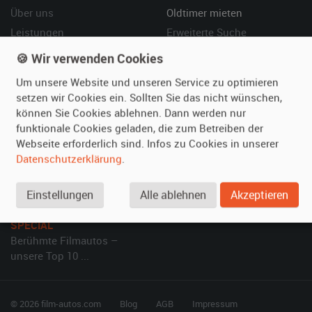
Über uns
Oldtimer mieten
Leistungen
Erweiterte Suche
Referenzen
Fragen für Mieter
🍪 Wir verwenden Cookies
Kundenmeinungen
Service
Um unsere Website und unseren Service zu optimieren
setzen wir Cookies ein. Sollten Sie das nicht wünschen,
Vermieten
Hilfe
können Sie Cookies ablehnen. Dann werden nur
funktionale Cookies geladen, die zum Betreiben der
Oldtimer anmelden
Häufige Fragen (FAQ)
Webseite erforderlich sind. Infos zu Cookies in unserer
Fotos senden
So funktioniert's
Datenschutzerklärung
.
Fragen für Vermieter
Kontakt
Inserat verwalten
Einstellungen
Alle ablehnen
Akzeptieren
SPECIAL
Berühmte Filmautos –
unsere Top 10 ...
© 2026 film-autos.com
Blog
AGB
Impressum