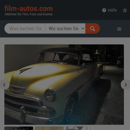
film-
Hilfe
autos.com