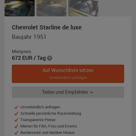
,
Chevrolet Starline de luxe
Baujahr
Baujahr 1951
1951,
gelb
Mietpreis
/
672
EUR
/ Tag
schwarz
Auf Wunschliste setzen
Unverbindlich anfragen
Teilen und Empfehlen
Unverbindlich anfragen
Schnelle persönliche Rückmeldung
Transparente Preise
Mieten für Film, Foto und Events
Bundesweit und darüber hinaus