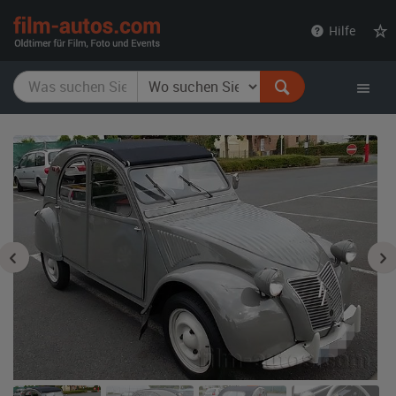
film-
Hilfe
autos.com