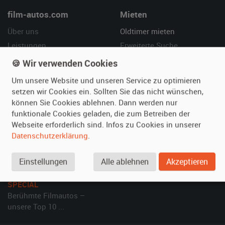
film-autos.com
Mieten
Über uns
Oldtimer mieten
Leistungen
Erweiterte Suche
Referenzen
Fragen für Mieter
🍪 Wir verwenden Cookies
Kundenmeinungen
Service
Um unsere Website und unseren Service zu optimieren
setzen wir Cookies ein. Sollten Sie das nicht wünschen,
Vermieten
Hilfe
können Sie Cookies ablehnen. Dann werden nur
funktionale Cookies geladen, die zum Betreiben der
Oldtimer anmelden
Häufige Fragen (FAQ)
Webseite erforderlich sind. Infos zu Cookies in unserer
Fotos senden
So funktioniert's
Datenschutzerklärung
.
Fragen für Vermieter
Kontakt
Inserat verwalten
Einstellungen
Alle ablehnen
Akzeptieren
SPECIAL
Berühmte Filmautos –
unsere Top 10 ...