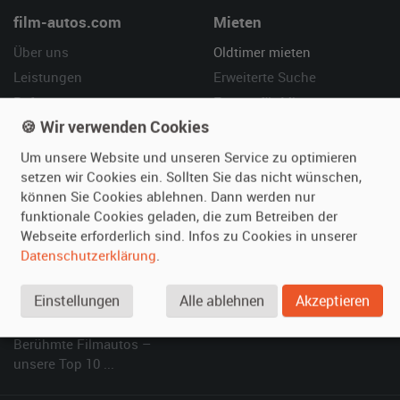
film-autos.com
Mieten
Über uns
Oldtimer mieten
Leistungen
Erweiterte Suche
Referenzen
Fragen für Mieter
🍪 Wir verwenden Cookies
Kundenmeinungen
Service
Um unsere Website und unseren Service zu optimieren
Vermieten
Hilfe
setzen wir Cookies ein. Sollten Sie das nicht wünschen,
können Sie Cookies ablehnen. Dann werden nur
Oldtimer anmelden
Häufige Fragen (FAQ)
funktionale Cookies geladen, die zum Betreiben der
Fotos senden
So funktioniert's
Webseite erforderlich sind. Infos zu Cookies in unserer
Fragen für Vermieter
Kontakt
Datenschutzerklärung
.
Inserat verwalten
Einstellungen
Alle ablehnen
Akzeptieren
SPECIAL
Berühmte Filmautos –
unsere Top 10 ...