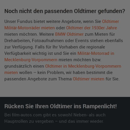
Noch nicht den passenden Oldtimer gefunden?
Unser Fundus bietet weitere Angebote, wenn Sie
Oldtimer
Militär-Motorräder mieten
oder
Oldtimer der 1930er Jahre
mieten möchten. Weitere
BMW Oldtimer
zum Mieten für
Dreharbeiten, Fotoaufnahmen oder Events stehen ebenfalls
zur Verfügung. Falls für Ihr Vorhaben die regionale
Verfügbarkeit wichtig ist und Sie ein
Militär-Motorrad in
Mecklenburg-Vorpommern
mieten möchten bzw.
grundsätzlich einen
Oldtimer in Mecklenburg-Vorpommern
mieten
wollen – kein Problem, wir haben bestimmt die
passenden Angebote zum Thema
Oldtimer mieten
für Sie.
Rücken Sie Ihren Oldtimer ins Rampenlicht!
Bei film-autos.com gibt es sowohl Neben- als auch
Hauptrollen zu vergeben – und das immer wieder.