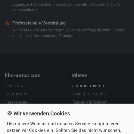
Zugang zu historischen Fahrzeugen überall in Deutschland und
darüber hinaus.
Professionelle Vermittlung
Wir beraten und unterstützen Sie von der Anfrage bis zum Einsatz
vor Ort, inkl. Betreuung und Transport.
film-autos.com
Mieten
Über uns
Oldtimer mieten
Leistungen
Erweiterte Suche
Referenzen
Fragen für Mieter
Kundenmeinungen
Service
🍪 Wir verwenden Cookies
Um unsere Website und unseren Service zu optimieren
Vermieten
Hilfe
setzen wir Cookies ein. Sollten Sie das nicht wünschen,