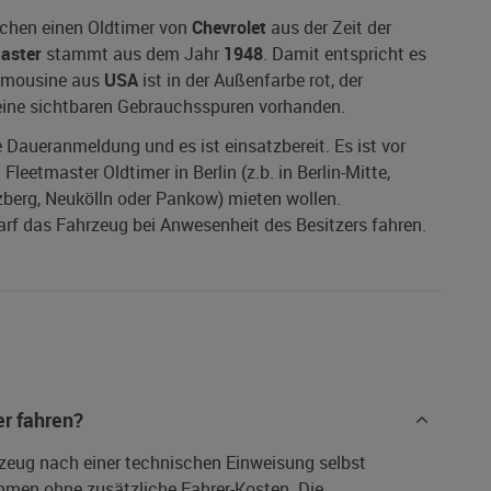
uchen einen Oldtimer von
Chevrolet
aus der Zeit der
aster
stammt aus dem Jahr
1948
. Damit entspricht es
 Limousine aus
USA
ist in der Außenfarbe rot, der
keine sichtbaren Gebrauchsspuren vorhanden.
ne Daueranmeldung und es ist einsatzbereit. Es ist vor
leetmaster Oldtimer in Berlin (z.b. in Berlin-Mitte,
zberg, Neukölln oder Pankow) mieten wollen.
 darf das Fahrzeug bei Anwesenheit des Besitzers fahren.
r fahren?
rzeug nach einer technischen Einweisung selbst
hmen ohne zusätzliche Fahrer-Kosten. Die