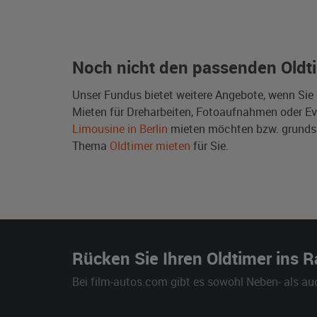
Noch nicht den passenden Oldt
Unser Fundus bietet weitere Angebote, wenn Sie
Mieten für Dreharbeiten, Fotoaufnahmen oder Even
Limousine in Berlin
mieten möchten bzw. grunds
Thema
Oldtimer mieten
für Sie.
Rücken Sie Ihren Oldtimer ins 
Bei film-autos.com gibt es sowohl Neben- als au