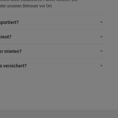
er unseren Betreuer vor Ort.
portiert?
treut?
er mieten?
s versichert?