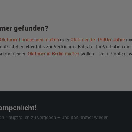
imer gefunden?
Oldtimer Limousinen mieten
oder
Oldtimer der 1940er Jahre
mie
ts stehen ebenfalls zur Verfügung. Falls für Ihr Vorhaben die r
ätzlich einen
Oldtimer in Berlin mieten
wollen – kein Problem, 
Rampenlicht!
ch Hauptrollen zu vergeben – und das immer wieder.