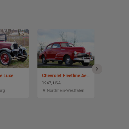
De Luxe
Chevrolet Fleetline Aerosedan
1947, USA
1954, USA
urg
Nordrhein-Westfalen
Bayern