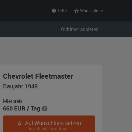
Hilfe
Wunschliste
Oldtimer anbieten
,
Chevrolet Fleetmaster
Baujahr
Baujahr 1948
1948,
rot
Mietpreis
660
EUR
/ Tag
Auf Wunschliste setzen
Unverbindlich anfragen