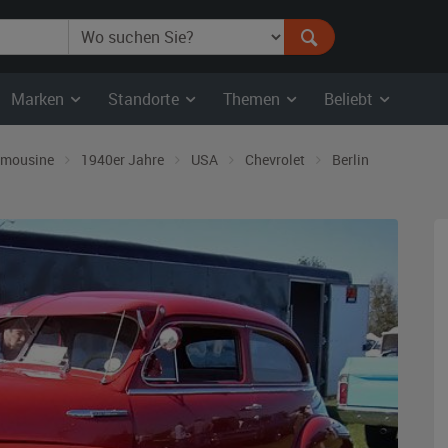
Marken
Standorte
Themen
Beliebt
imousine
1940er Jahre
USA
Chevrolet
Berlin