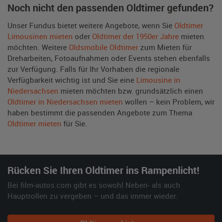
Noch nicht den passenden Oldtimer gefunden?
Unser Fundus bietet weitere Angebote, wenn Sie
Oldtimer
Limousinen mieten
oder
Oldtimer der 1950er Jahre
mieten
möchten. Weitere
Oldsmobile Oldtimer
zum Mieten für
Dreharbeiten, Fotoaufnahmen oder Events stehen ebenfalls
zur Verfügung. Falls für Ihr Vorhaben die regionale
Verfügbarkeit wichtig ist und Sie eine
Limousine in
Niedersachsen
mieten möchten bzw. grundsätzlich einen
Oldtimer in Niedersachsen mieten
wollen – kein Problem, wir
haben bestimmt die passenden Angebote zum Thema
Oldtimer mieten
für Sie.
Rücken Sie Ihren Oldtimer ins Rampenlicht!
Bei film-autos.com gibt es sowohl Neben- als auch
Hauptrollen zu vergeben – und das immer wieder.