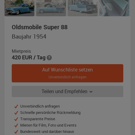
,
Oldsmobile Super 88
Baujahr
Baujahr 1954
1954,
blau-
Mietpreis
metallic
420
EUR
/ Tag
(Azzuro
/
Auf Wunschliste setzen
Agadir)
Unverbindlich anfragen
Teilen und Empfehlen
Unverbindlich anfragen
Schnelle persönliche Rückmeldung
Transparente Preise
Mieten für Film, Foto und Events
Bundesweit und darüber hinaus