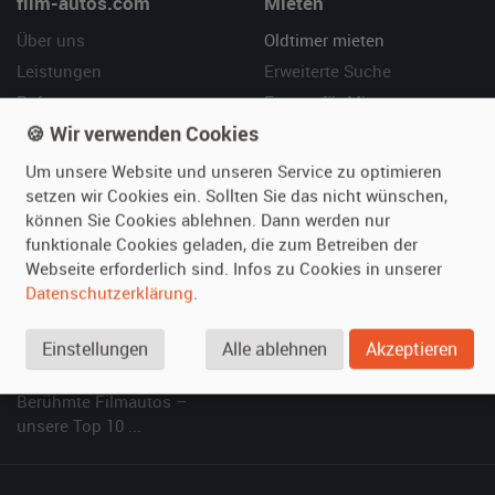
film-autos.com
Mieten
Über uns
Oldtimer mieten
Leistungen
Erweiterte Suche
Referenzen
Fragen für Mieter
🍪 Wir verwenden Cookies
Kundenmeinungen
Service
Um unsere Website und unseren Service zu optimieren
Vermieten
Hilfe
setzen wir Cookies ein. Sollten Sie das nicht wünschen,
können Sie Cookies ablehnen. Dann werden nur
Oldtimer anmelden
Häufige Fragen (FAQ)
funktionale Cookies geladen, die zum Betreiben der
Fotos senden
So funktioniert's
Webseite erforderlich sind. Infos zu Cookies in unserer
Fragen für Vermieter
Kontakt
Datenschutzerklärung
.
Inserat verwalten
Einstellungen
Alle ablehnen
Akzeptieren
SPECIAL
Berühmte Filmautos –
unsere Top 10 ...