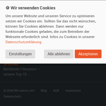
Referenzen
Fragen für Mieter
🍪 Wir verwenden Cookies
Kundenmeinungen
Service
Um unsere Website und unseren Service zu optimieren
setzen wir Cookies ein. Sollten Sie das nicht wünschen,
Vermieten
Hilfe
können Sie Cookies ablehnen. Dann werden nur
funktionale Cookies geladen, die zum Betreiben der
Oldtimer anmelden
Häufige Fragen (FAQ)
Webseite erforderlich sind. Infos zu Cookies in unserer
Fotos senden
So funktioniert's
Datenschutzerklärung
.
Fragen für Vermieter
Kontakt
Inserat verwalten
Einstellungen
Alle ablehnen
Akzeptieren
SPECIAL
Berühmte Filmautos –
unsere Top 10 ...
© 2026 film-autos.com
Blog
AGB
Impressum
Datenschutz