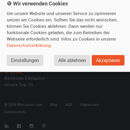
🍪 Wir verwenden Cookies
Kundenmeinungen
Service
Um unsere Website und unseren Service zu optimieren
setzen wir Cookies ein. Sollten Sie das nicht wünschen,
Vermieten
Hilfe
können Sie Cookies ablehnen. Dann werden nur
Oldtimer anmelden
Häufige Fragen (FAQ)
funktionale Cookies geladen, die zum Betreiben der
Webseite erforderlich sind. Infos zu Cookies in unserer
Fotos senden
So funktioniert's
Datenschutzerklärung
.
Fragen für Vermieter
Kontakt
Inserat verwalten
Einstellungen
Alle ablehnen
Akzeptieren
SPECIAL
Berühmte Filmautos –
unsere Top 10 ...
© 2026 film-autos.com
Blog
AGB
Impressum
Datenschutz