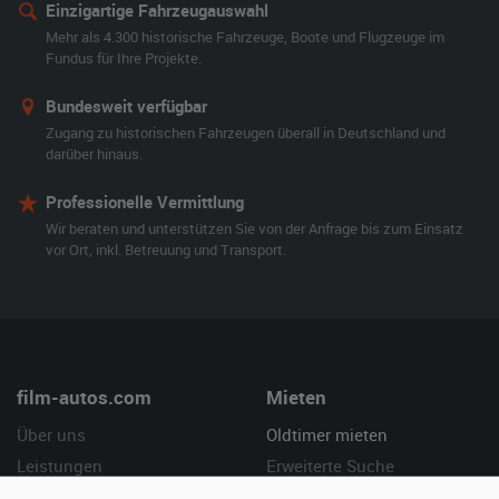
Einzigartige Fahrzeugauswahl
Mehr als 4.300 historische Fahrzeuge, Boote und Flugzeuge im
Fundus für Ihre Projekte.
Bundesweit verfügbar
Zugang zu historischen Fahrzeugen überall in Deutschland und
darüber hinaus.
Professionelle Vermittlung
Wir beraten und unterstützen Sie von der Anfrage bis zum Einsatz
vor Ort, inkl. Betreuung und Transport.
film-autos.com
Mieten
Über uns
Oldtimer mieten
Leistungen
Erweiterte Suche
Referenzen
Fragen für Mieter