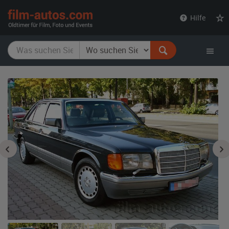
film-
Hilfe
autos.com