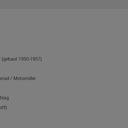
7
(gebaut 1950-1957)
rad / Motorroller
hlag
off)