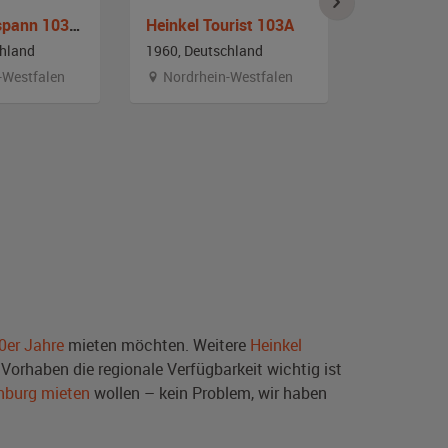
Heinkel Gespann 103 A0-Steib RS1
Heinkel Tourist 103A
Heinkel T
chland
1960, Deutschland
1961, Deut
-Westfalen
Nordrhein-Westfalen
Bayern
0er Jahre
mieten möchten. Weitere
Heinkel
Vorhaben die regionale Verfügbarkeit wichtig ist
nburg mieten
wollen – kein Problem, wir haben