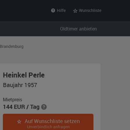
Hilfe
Wunschliste
Oldtimer anbieten
Brandenburg
,
Heinkel Perle
Baujahr
Baujahr 1957
1957,
hellbraun
Mietpreis
144
EUR
/ Tag
/
Hammerschlag
Auf Wunschliste setzen
Unverbindlich anfragen