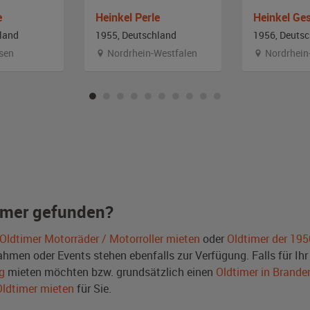
e
Heinkel Perle
land
1955, Deutschland
1956, Deuts
sen
Nordrhein-Westfalen
Nordrhein
imer gefunden?
Oldtimer Motorräder / Motorroller mieten
oder
Oldtimer der 195
men oder Events stehen ebenfalls zur Verfügung. Falls für Ihr 
g
mieten möchten bzw. grundsätzlich einen
Oldtimer in Brande
Oldtimer mieten
für Sie.