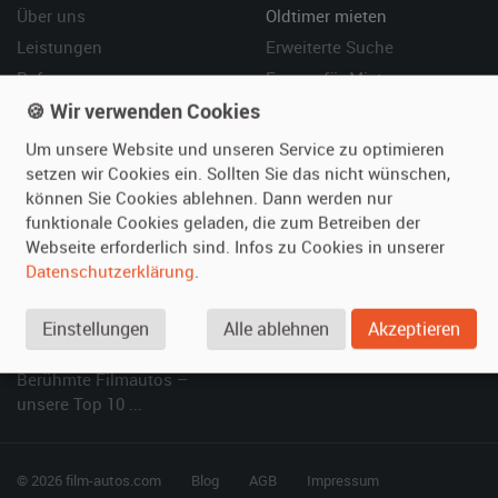
Über uns
Oldtimer mieten
Leistungen
Erweiterte Suche
Referenzen
Fragen für Mieter
🍪 Wir verwenden Cookies
Kundenmeinungen
Service
Um unsere Website und unseren Service zu optimieren
Vermieten
Hilfe
setzen wir Cookies ein. Sollten Sie das nicht wünschen,
können Sie Cookies ablehnen. Dann werden nur
Oldtimer anmelden
Häufige Fragen (FAQ)
funktionale Cookies geladen, die zum Betreiben der
Fotos senden
So funktioniert's
Webseite erforderlich sind. Infos zu Cookies in unserer
Fragen für Vermieter
Kontakt
Datenschutzerklärung
.
Inserat verwalten
Einstellungen
Alle ablehnen
Akzeptieren
SPECIAL
Berühmte Filmautos –
unsere Top 10 ...
© 2026 film-autos.com
Blog
AGB
Impressum