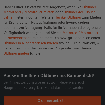
Unser Fundus bietet weitere Angebote, wenn Sie
Oldtimer
Motorräder / Motorroller mieten
oder
Oldtimer der 1950er
Jahre
mieten möchten. Weitere
Heinkel Oldtimer
zum Mieten
für Dreharbeiten, Fotoaufnahmen oder Events stehen
ebenfalls zur Verfügung. Falls für Ihr Vorhaben die regionale
Verfügbarkeit wichtig ist und Sie ein
Motorrad / Motorroller
in Niedersachsen
mieten möchten bzw. grundsätzlich einen
Oldtimer in Niedersachsen mieten
wollen – kein Problem, wir
haben bestimmt die passenden Angebote zum Thema
Oldtimer mieten
für Sie.
Rücken Sie Ihren Oldtimer ins Rampenlicht!
Bei film-autos.com gibt es sowohl Neben- als auch
Hauptrollen zu vergeben – und das immer wieder.
Oldtimer anbieten