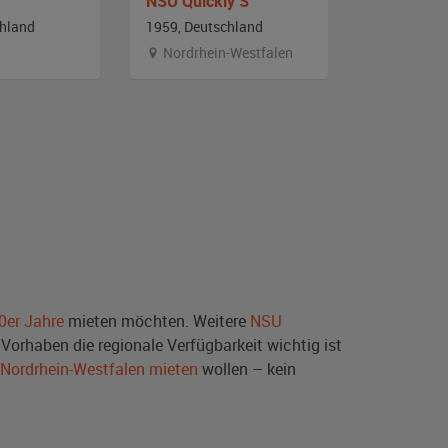
NSU Quickly S
NSU Quick
chland
1959, Deutschland
1954, Deut
Nordrhein-Westfalen
Bayern
0er Jahre
mieten möchten. Weitere
NSU
Vorhaben die regionale Verfügbarkeit wichtig ist
 Nordrhein-Westfalen mieten
wollen – kein