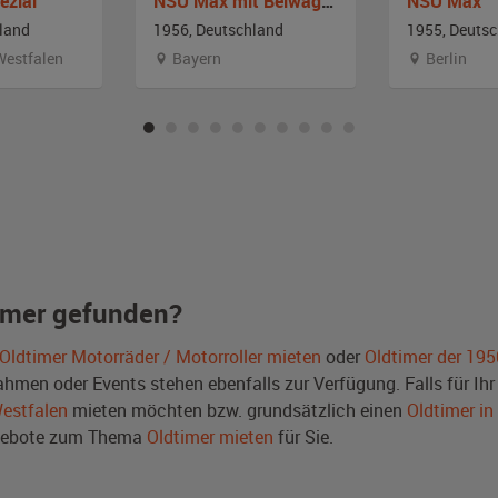
ezial
NSU Max mit Beiwagen Steib LS200
NSU Max
land
1956, Deutschland
1955, Deuts
Westfalen
Bayern
Berlin
imer gefunden?
Oldtimer Motorräder / Motorroller mieten
oder
Oldtimer der 195
men oder Events stehen ebenfalls zur Verfügung. Falls für Ihr 
Westfalen
mieten möchten bzw. grundsätzlich einen
Oldtimer in
ngebote zum Thema
Oldtimer mieten
für Sie.