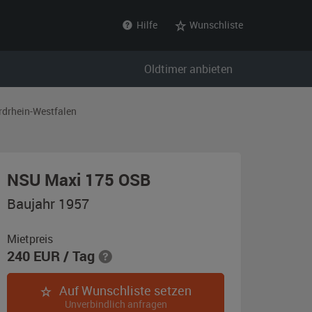
Hilfe
Wunschliste
Oldtimer anbieten
rdrhein-Westfalen
,
NSU Maxi 175 OSB
Baujahr
Baujahr 1957
1957,
blau
Mietpreis
240
EUR
/ Tag
Auf Wunschliste setzen
Unverbindlich anfragen