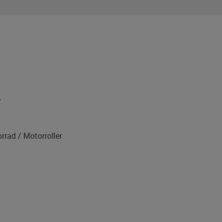
7
rad / Motorroller