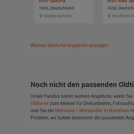
NSU Quickly
NSU Max Sp
and
1956, Deutschland
1956, Deutsch
Niedersachsen
Nordrhein-
Weitere ähnliche Angebote anzeigen
Noch nicht den passenden Oldt
Unser Fundus bietet weitere Angebote, wenn Sie
Oldtimer
zum Mieten für Dreharbeiten, Fotoaufnah
und Sie ein
Motorrad / Motorroller in Nordrhein-
Problem, wir haben bestimmt die passenden A