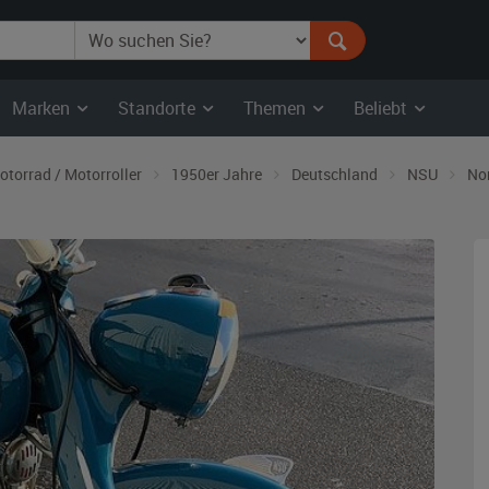
Marken
Standorte
Themen
Beliebt
otorrad / Motorroller
1950er Jahre
Deutschland
NSU
No