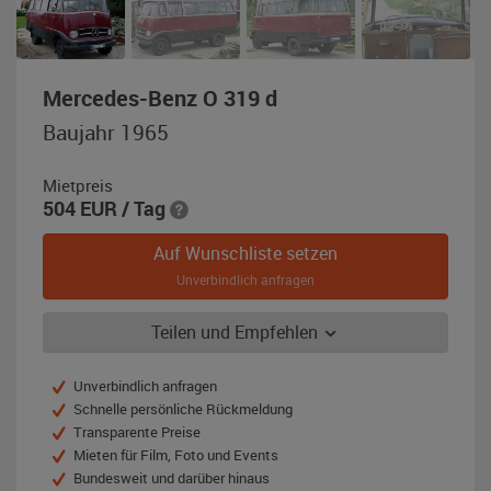
,
Mercedes-Benz O 319 d
Baujahr
Baujahr 1965
1965,
rot
Mietpreis
/
504
EUR
/ Tag
beige
Auf Wunschliste setzen
Unverbindlich anfragen
Teilen und Empfehlen
Unverbindlich anfragen
Schnelle persönliche Rückmeldung
Transparente Preise
Mieten für Film, Foto und Events
Bundesweit und darüber hinaus