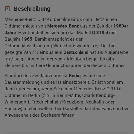
Beschreibung
Mercedes-Benz O 319 d bei film-autos.com: Jetzt einen
Oldtimer mieten von
Mercedes-Benz
aus der Zeit der
1960er
Jahre
. Hier handelt es sich um das Modell
O 319 d
mit
Baujahr
1965
. Damit entspricht es der
Oldtimerklassifizierung Wirtschaftswunder (F). Der hier
gezeigte Van / Kleinbus aus
Deutschland
hat als Außenfarbe
rot / beige, innen ist der Van / Kleinbus beige. Es gibt
kleinere bis mittlere Gebrauchsspuren bei diesem Oldtimer.
Standort des Zivilfahrzeugs ist
Berlin
, es hat eine
Daueranmeldung und es ist einsatzbereit. Es ist vor allem
dann interessant, wenn Sie einen Mercedes-Benz O 319 d
Oldtimer in Berlin (z.b. in Berlin-Mitte, Charlottenburg-
Wilmersdorf, Friedrichshain-Kreuzberg, Neukölln oder
Pankow) mieten wollen. Der Darsteller darf das Fahrzeug bei
Anwesenheit des Besitzers fahren.