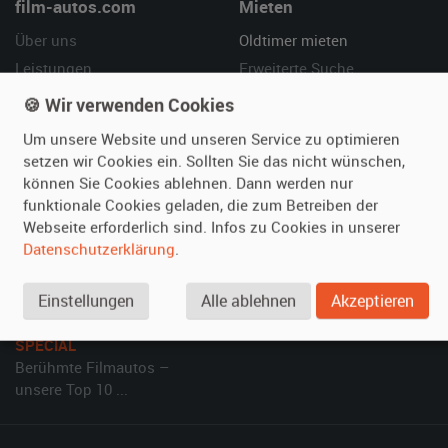
film-autos.com
Mieten
Über uns
Oldtimer mieten
Leistungen
Erweiterte Suche
Referenzen
Fragen für Mieter
🍪 Wir verwenden Cookies
Kundenmeinungen
Service
Um unsere Website und unseren Service zu optimieren
setzen wir Cookies ein. Sollten Sie das nicht wünschen,
Vermieten
Hilfe
können Sie Cookies ablehnen. Dann werden nur
funktionale Cookies geladen, die zum Betreiben der
Oldtimer anmelden
Häufige Fragen (FAQ)
Webseite erforderlich sind. Infos zu Cookies in unserer
Fotos senden
So funktioniert's
Datenschutzerklärung
.
Fragen für Vermieter
Kontakt
Inserat verwalten
Einstellungen
Alle ablehnen
Akzeptieren
SPECIAL
Berühmte Filmautos –
unsere Top 10 ...