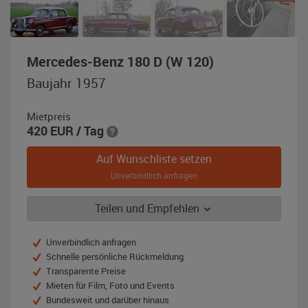
,
Mercedes-Benz 180 D (W 120)
Baujahr
Baujahr 1957
1957,
rot
Mietpreis
/
420
EUR
/ Tag
beige
Auf Wunschliste setzen
Unverbindlich anfragen
Teilen und Empfehlen
Unverbindlich anfragen
Schnelle persönliche Rückmeldung
Transparente Preise
Mieten für Film, Foto und Events
Bundesweit und darüber hinaus